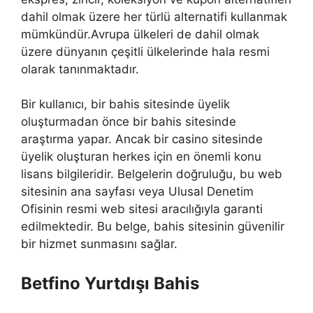
dahil olmak üzere her türlü alternatifi kullanmak
mümkündür.Avrupa ülkeleri de dahil olmak
üzere dünyanın çeşitli ülkelerinde hala resmi
olarak tanınmaktadır.
Bir kullanıcı, bir bahis sitesinde üyelik
oluşturmadan önce bir bahis sitesinde
araştırma yapar. Ancak bir casino sitesinde
üyelik oluşturan herkes için en önemli konu
lisans bilgileridir. Belgelerin doğruluğu, bu web
sitesinin ana sayfası veya Ulusal Denetim
Ofisinin resmi web sitesi aracılığıyla garanti
edilmektedir. Bu belge, bahis sitesinin güvenilir
bir hizmet sunmasını sağlar.
Betfino Yurtdışı Bahis