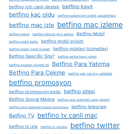
betfino kayıt
betfino i̇çin canlı destek
betfino kaç oldu
betfino kullanıcının üyelik yapabilmesi
betfino maç izleme
betfino maç izle
Betfino Mobil
betfino mesaj
betfino mevcut giriş adresi
betfino mobil erişim
betfino mobil bahis
betfino müşteri hizmetleri
betfino mobil i̇çerik hizmeti
Betfino Nasıl Bir Site?
betfino online kayıt i̇şlemi
Betfino Para Yatırma
betfino oyunları güvenli mi
Betfino Para Çekme
betfino pek çok kişi sahtekâr
betfino promosyon
betfino sitesi
betfino promosyon kodu
Betfino Sosyal Medya
betfino spor bahisleri canlı yardım
betfino telegram
betfino spor bahisleri kupon oluşturucu
betfino tv canli maç
Betfino TV
betfino twitter
betfino tv izle
betfino tv yorumu