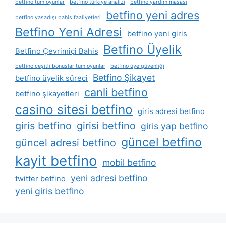
betfino tüm oyunlar
betfino türkiye analizi
betfino yardım masası
betfino yeni adres
betfino yasadışı bahis faaliyetleri
Betfino Yeni Adresi
betfino yeni giris
Betfino Üyelik
Betfino Çevrimiçi Bahis
betfino çeşitli bonuslar tüm oyunlar
betfino üye güvenliği
Betfino Şikayet
betfino üyelik süreci
canli betfino
betfino şikayetleri
casino sitesi betfino
giris adresi betfino
giris betfino
girisi betfino
giris yap betfino
güncel betfino
güncel adresi betfino
kayit betfino
mobil betfino
yeni adresi betfino
twitter betfino
yeni giris betfino