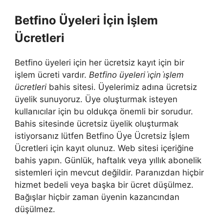
Betfino Üyeleri İçin İşlem
Ücretleri
Betfino üyeleri için her ücretsiz kayıt için bir
işlem ücreti vardır.
Betfino üyeleri i̇çin i̇şlem
ücretleri
bahis sitesi. Üyelerimiz adına ücretsiz
üyelik sunuyoruz. Üye oluşturmak isteyen
kullanıcılar için bu oldukça önemli bir sorudur.
Bahis sitesinde ücretsiz üyelik oluşturmak
istiyorsanız lütfen Betfino Üye Ücretsiz İşlem
Ücretleri için kayıt olunuz. Web sitesi içeriğine
bahis yapın. Günlük, haftalık veya yıllık abonelik
sistemleri için mevcut değildir. Paranızdan hiçbir
hizmet bedeli veya başka bir ücret düşülmez.
Bağışlar hiçbir zaman üyenin kazancından
düşülmez.