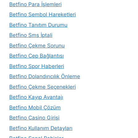
Betfino Para İşlemleri
Betfino Sembol Hareketleri
Betfino Tanıtım Durumu
Betfino Sms İptali
Betfino Çekme Sorunu
Betfino Cep Bağlantısı
Betfino Spor Haberleri
Betfino Dolandırıcılık Önleme
Betfino Çekme Seçenekleri
Betfino Kayıp Avantajı
Betfino Mobil Çözüm
Betfino Casino Girişi
Betfino Kullanım Detayları