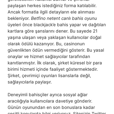
paylaşan herkes istediğiniz forma katılabilir.
Ancak formatla ilgili detayların ele alınması
bekleniyor.
Betfino netent canlı bahis oyunu
üyeleri önce blackjack’e bahis yapar ve dağıtılan
kartlara göre şanslarını dener. Bu sayede 21
yaşına ulaşan veya yaklaşan kullanıcılar doğal
olarak ödülü kazanıyor. Bu, casinonun
güvenlikten ödün vermediğini gösterir. Bu yasal
onaylar ve hizmet sağlayıcılar tarafından
kanıtlanmıştır. İlk olarak, şirket küresel bir para
birimi hizmeti içinde faaliyet göstermektedir.
Şirket, çevrimiçi oyunları lisanslarla değil,
sağlayıcılarla paylaşır.
Deneyimli bahisçiler ayrıca sosyal ağlar
aracılığıyla kullanıcılara davetiye gönderir.
Günün oyunundan en son bonuslara kadar
çeşitli konularda bilgi veriyoruz. Sitenizin Twitter