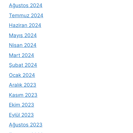
Ağustos 2024
Temmuz 2024
Haziran 2024
Mayıs 2024
Nisan 2024
Mart 2024
Şubat 2024
Ocak 2024
Aralık 2023
Kasım 2023
Ekim 2023
Eylül 2023
Ağustos 2023