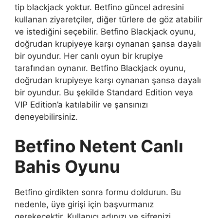
tip blackjack yoktur. Betfino güncel adresini
kullanan ziyaretçiler, diğer türlere de göz atabilir
ve istediğini seçebilir. Betfino Blackjack oyunu,
doğrudan krupiyeye karşı oynanan şansa dayalı
bir oyundur. Her canlı oyun bir krupiye
tarafından oynanır. Betfino Blackjack oyunu,
doğrudan krupiyeye karşı oynanan şansa dayalı
bir oyundur. Bu şekilde Standard Edition veya
VIP Edition’a katılabilir ve şansınızı
deneyebilirsiniz.
Betfino Netent Canlı
Bahis Oyunu
Betfino girdikten sonra formu doldurun. Bu
nedenle, üye girişi için başvurmanız
gerekecektir. Kullanıcı adınızı ve şifrenizi