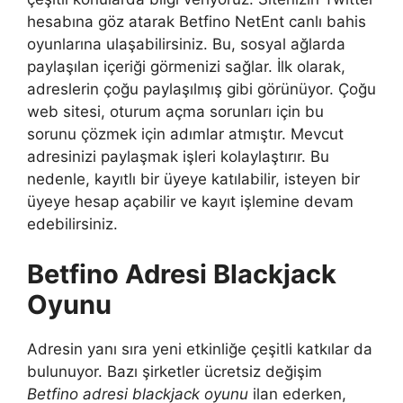
hesabına göz atarak Betfino NetEnt canlı bahis
oyunlarına ulaşabilirsiniz. Bu, sosyal ağlarda
paylaşılan içeriği görmenizi sağlar. İlk olarak,
adreslerin çoğu paylaşılmış gibi görünüyor. Çoğu
web sitesi, oturum açma sorunları için bu
sorunu çözmek için adımlar atmıştır. Mevcut
adresinizi paylaşmak işleri kolaylaştırır. Bu
nedenle, kayıtlı bir üyeye katılabilir, isteyen bir
üyeye hesap açabilir ve kayıt işlemine devam
edebilirsiniz.
Betfino Adresi Blackjack
Oyunu
Adresin yanı sıra yeni etkinliğe çeşitli katkılar da
bulunuyor. Bazı şirketler ücretsiz değişim
Betfino adresi blackjack oyunu
ilan ederken,