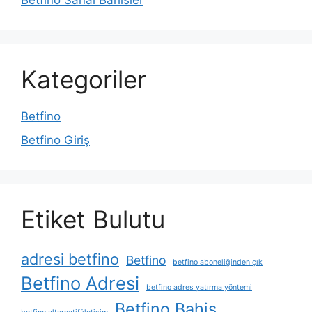
Betfino Sanal Bahisler
Kategoriler
Betfino
Betfino Giriş
Etiket Bulutu
adresi betfino
Betfino
betfino aboneliğinden çık
Betfino Adresi
betfino adres yatırma yöntemi
Betfino Bahis