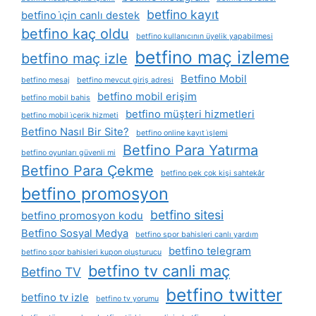
betfino kayıt
betfino i̇çin canlı destek
betfino kaç oldu
betfino kullanıcının üyelik yapabilmesi
betfino maç izleme
betfino maç izle
Betfino Mobil
betfino mesaj
betfino mevcut giriş adresi
betfino mobil erişim
betfino mobil bahis
betfino müşteri hizmetleri
betfino mobil i̇çerik hizmeti
Betfino Nasıl Bir Site?
betfino online kayıt i̇şlemi
Betfino Para Yatırma
betfino oyunları güvenli mi
Betfino Para Çekme
betfino pek çok kişi sahtekâr
betfino promosyon
betfino sitesi
betfino promosyon kodu
Betfino Sosyal Medya
betfino spor bahisleri canlı yardım
betfino telegram
betfino spor bahisleri kupon oluşturucu
betfino tv canli maç
Betfino TV
betfino twitter
betfino tv izle
betfino tv yorumu