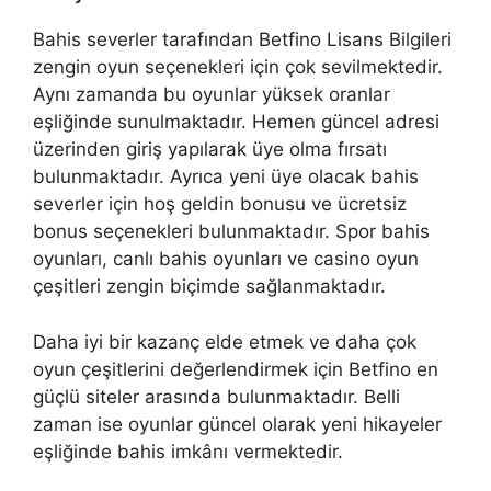
Bahis severler tarafından Betfino Lisans Bilgileri
zengin oyun seçenekleri için çok sevilmektedir.
Aynı zamanda bu oyunlar yüksek oranlar
eşliğinde sunulmaktadır. Hemen güncel adresi
üzerinden giriş yapılarak üye olma fırsatı
bulunmaktadır. Ayrıca yeni üye olacak bahis
severler için hoş geldin bonusu ve ücretsiz
bonus seçenekleri bulunmaktadır. Spor bahis
oyunları, canlı bahis oyunları ve casino oyun
çeşitleri zengin biçimde sağlanmaktadır.
Daha iyi bir kazanç elde etmek ve daha çok
oyun çeşitlerini değerlendirmek için Betfino en
güçlü siteler arasında bulunmaktadır. Belli
zaman ise oyunlar güncel olarak yeni hikayeler
eşliğinde bahis imkânı vermektedir.