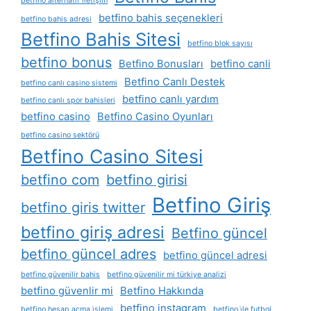
betfino alternatif i̇letişim
betfino bahis seçenekleri
betfino bahis adresi
Betfino Bahis Sitesi
betfino blok sayısı
betfino bonus
Betfino Bonusları
betfino canli
Betfino Canlı Destek
betfino canlı casino sistemi
betfino canlı yardım
betfino canlı spor bahisleri
betfino casino
Betfino Casino Oyunları
betfino casino sektörü
Betfino Casino Sitesi
betfino com
betfino girisi
Betfino Giriş
betfino giris twitter
betfino giriş adresi
Betfino güncel
betfino güncel adres
betfino güncel adresi
betfino güvenilir bahis
betfino güvenilir mi türkiye analizi
betfino güvenlir mi
Betfino Hakkında
betfino instagram
betfino hesap açma i̇şlemi
betfino i̇le futbol