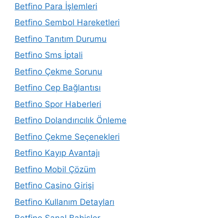
Betfino Para İşlemleri
Betfino Sembol Hareketleri
Betfino Tanıtım Durumu
Betfino Sms İptali
Betfino Çekme Sorunu
Betfino Cep Bağlantısı
Betfino Spor Haberleri
Betfino Dolandırıcılık Önleme
Betfino Çekme Seçenekleri
Betfino Kayıp Avantajı
Betfino Mobil Çözüm
Betfino Casino Girişi
Betfino Kullanım Detayları