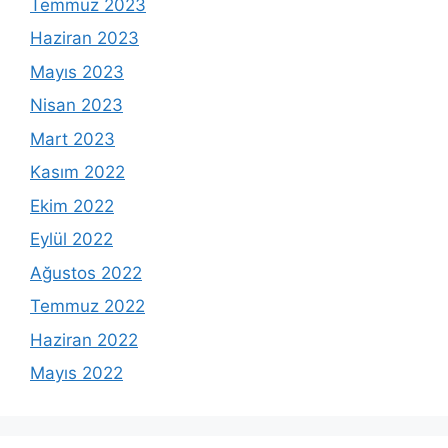
Temmuz 2023
Haziran 2023
Mayıs 2023
Nisan 2023
Mart 2023
Kasım 2022
Ekim 2022
Eylül 2022
Ağustos 2022
Temmuz 2022
Haziran 2022
Mayıs 2022