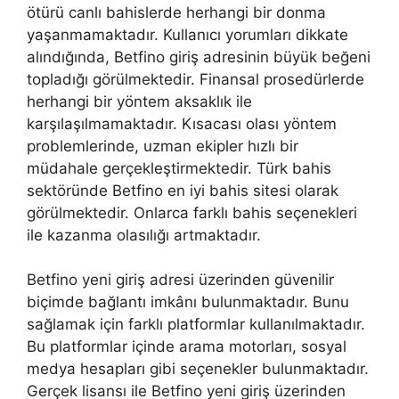
ötürü canlı bahislerde herhangi bir donma
yaşanmamaktadır. Kullanıcı yorumları dikkate
alındığında, Betfino giriş adresinin büyük beğeni
topladığı görülmektedir. Finansal prosedürlerde
herhangi bir yöntem aksaklık ile
karşılaşılmamaktadır. Kısacası olası yöntem
problemlerinde, uzman ekipler hızlı bir
müdahale gerçekleştirmektedir. Türk bahis
sektöründe Betfino en iyi bahis sitesi olarak
görülmektedir. Onlarca farklı bahis seçenekleri
ile kazanma olasılığı artmaktadır.
Betfino yeni giriş adresi üzerinden güvenilir
biçimde bağlantı imkânı bulunmaktadır. Bunu
sağlamak için farklı platformlar kullanılmaktadır.
Bu platformlar içinde arama motorları, sosyal
medya hesapları gibi seçenekler bulunmaktadır.
Gerçek lisansı ile Betfino yeni giriş üzerinden