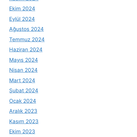
Ekim 2024
Eylül 2024
Ağustos 2024
Temmuz 2024
Haziran 2024
Mayıs 2024
Nisan 2024
Mart 2024
Şubat 2024
Ocak 2024
Aralık 2023
Kasım 2023
Ekim 2023