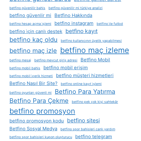
betfino güvenilir bahis
betfino güvenilir mi türkiye analizi
betfino güvenlir mi
Betfino Hakkında
betfino instagram
betfino hesap açma i̇şlemi
betfino i̇le futbol
betfino kayıt
betfino i̇çin canlı destek
betfino kaç oldu
betfino kullanıcının üyelik yapabilmesi
betfino maç izleme
betfino maç izle
Betfino Mobil
betfino mesaj
betfino mevcut giriş adresi
betfino mobil erişim
betfino mobil bahis
betfino müşteri hizmetleri
betfino mobil i̇çerik hizmeti
Betfino Nasıl Bir Site?
betfino online kayıt i̇şlemi
Betfino Para Yatırma
betfino oyunları güvenli mi
Betfino Para Çekme
betfino pek çok kişi sahtekâr
betfino promosyon
betfino sitesi
betfino promosyon kodu
Betfino Sosyal Medya
betfino spor bahisleri canlı yardım
betfino telegram
betfino spor bahisleri kupon oluşturucu