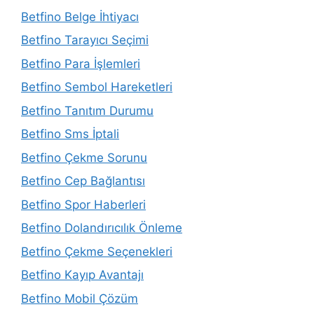
Betfino Belge İhtiyacı
Betfino Tarayıcı Seçimi
Betfino Para İşlemleri
Betfino Sembol Hareketleri
Betfino Tanıtım Durumu
Betfino Sms İptali
Betfino Çekme Sorunu
Betfino Cep Bağlantısı
Betfino Spor Haberleri
Betfino Dolandırıcılık Önleme
Betfino Çekme Seçenekleri
Betfino Kayıp Avantajı
Betfino Mobil Çözüm