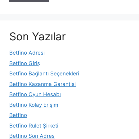
Son Yazılar
Betfino Adresi
Betfino Giriş
Betfino Bağlantı Seçenekleri
Betfino Kazanma Garantisi
Betfino Oyun Hesabı
Betfino Kolay Erişim
Betfino
Betfino Rulet Şirketi
Betfino Son Adres