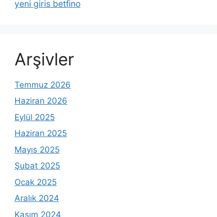
yeni giris betfino
Arşivler
Temmuz 2026
Haziran 2026
Eylül 2025
Haziran 2025
Mayıs 2025
Şubat 2025
Ocak 2025
Aralık 2024
Kasım 2024