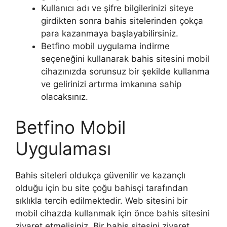
Kullanıcı adı ve şifre bilgilerinizi siteye
girdikten sonra bahis sitelerinden çokça
para kazanmaya başlayabilirsiniz.
Betfino mobil uygulama indirme
seçeneğini kullanarak bahis sitesini mobil
cihazınızda sorunsuz bir şekilde kullanma
ve gelirinizi artırma imkanına sahip
olacaksınız.
Betfino Mobil
Uygulaması
Bahis siteleri oldukça güvenilir ve kazançlı
olduğu için bu site çoğu bahisçi tarafından
sıklıkla tercih edilmektedir. Web sitesini bir
mobil cihazda kullanmak için önce bahis sitesini
ziyaret etmelisiniz. Bir bahis sitesini ziyaret