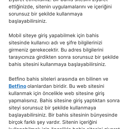
ettiğinizde, sitenin uygulamalarını ve içeriğini
sorunsuz bir şekilde kullanmaya
başlayabilirsiniz.
Mobil siteye giriş yapabilmek için bahis
sitesinde kullanıcı adı ve şifre bilgilerinizi
girmeniz gerekecektir. Bu adres bilgilerini
tarayıcınıza girdikten sonra sorunsuz bir şekilde
bahis sitesini kullanmaya başlayabilirsiniz.
Betfino bahis siteleri arasında en bilinen ve
Betfino
olanlardan biridir. Bu web sitesini
kullanmak için öncelikle web sitesine giriş
yapmalısınız. Bahis sitesine giriş yaptıktan sonra
siteyi sorunsuz bir şekilde kullanmaya
başlayabilirsiniz. Bir bahis sitesinin bünyesinde
birçok farklı şey vardır. Sitenin içeriğini