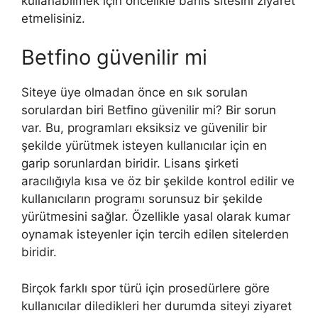
kullanabilmek için öncelikle bahis sitesini ziyaret
etmelisiniz.
Betfino güvenilir mi
Siteye üye olmadan önce en sık sorulan
sorulardan biri Betfino güvenilir mi? Bir sorun
var. Bu, programları eksiksiz ve güvenilir bir
şekilde yürütmek isteyen kullanıcılar için en
garip sorunlardan biridir. Lisans şirketi
aracılığıyla kısa ve öz bir şekilde kontrol edilir ve
kullanıcıların programı sorunsuz bir şekilde
yürütmesini sağlar. Özellikle yasal olarak kumar
oynamak isteyenler için tercih edilen sitelerden
biridir.
Birçok farklı spor türü için prosedürlere göre
kullanıcılar diledikleri her durumda siteyi ziyaret