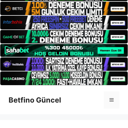
İçeriğe
atla
Betfino Güncel
Menü