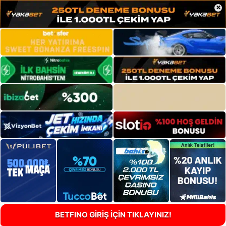
×
BETFINO GİRİŞ İÇİN TIKLAYINIZ!