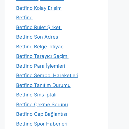
Betfino Kolay Erişim
Betfino
Betfino Rulet Şirketi
Betfino Son Adres
Betfino Belge İhtiyacı
Betfino Tarayıcı Seçimi
Betfino Para İşlemleri
Betfino Sembol Hareketleri
Betfino Tanıtım Durumu
Betfino Sms İptali
Betfino Çekme Sorunu
Betfino Cep Bağlantısı
Betfino Spor Haberleri