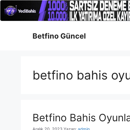
İçeriğe
atla
Betfino Güncel
betfino bahis oyu
Betfino Bahis Oyunla
Aralık 20, 2023
Yazarı:
admin