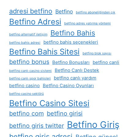
adresi betfino
Betfino
betfino aboneliğinden çık
Betfino Adresi
betfino adres yatırma yöntemi
Betfino Bahis
betfino alternatif i̇letişim
betfino bahis seçenekleri
betfino bahis adresi
Betfino Bahis Sitesi
betfino blok sayısı
betfino bonus
Betfino Bonusları
betfino canli
Betfino Canlı Destek
betfino canlı casino sistemi
betfino canlı yardım
betfino canlı spor bahisleri
betfino casino
Betfino Casino Oyunları
betfino casino sektörü
Betfino Casino Sitesi
betfino com
betfino girisi
Betfino Giriş
betfino giris twitter
betfino giriş adresi
Betfino güncel