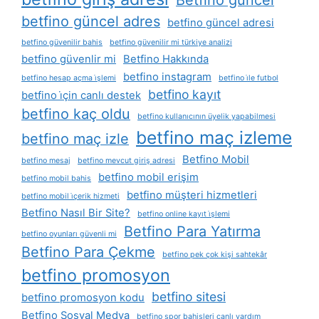
betfino güncel adres
betfino güncel adresi
betfino güvenilir bahis
betfino güvenilir mi türkiye analizi
betfino güvenlir mi
Betfino Hakkında
betfino instagram
betfino hesap açma i̇şlemi
betfino i̇le futbol
betfino kayıt
betfino i̇çin canlı destek
betfino kaç oldu
betfino kullanıcının üyelik yapabilmesi
betfino maç izleme
betfino maç izle
Betfino Mobil
betfino mesaj
betfino mevcut giriş adresi
betfino mobil erişim
betfino mobil bahis
betfino müşteri hizmetleri
betfino mobil i̇çerik hizmeti
Betfino Nasıl Bir Site?
betfino online kayıt i̇şlemi
Betfino Para Yatırma
betfino oyunları güvenli mi
Betfino Para Çekme
betfino pek çok kişi sahtekâr
betfino promosyon
betfino sitesi
betfino promosyon kodu
Betfino Sosyal Medya
betfino spor bahisleri canlı yardım