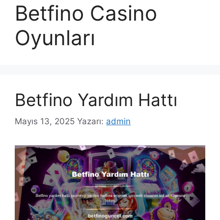
Betfino Casino
Oyunları
Betfino Yardım Hattı
Mayıs 13, 2025
Yazarı:
admin