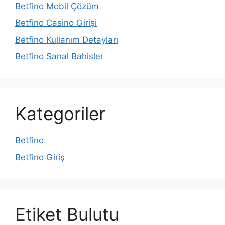
Betfino Mobil Çözüm
Betfino Casino Girişi
Betfino Kullanım Detayları
Betfino Sanal Bahisler
Kategoriler
Betfino
Betfino Giriş
Etiket Bulutu