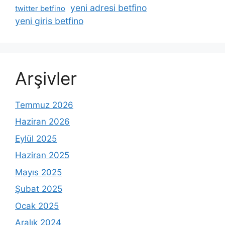
yeni adresi betfino
twitter betfino
yeni giris betfino
Arşivler
Temmuz 2026
Haziran 2026
Eylül 2025
Haziran 2025
Mayıs 2025
Şubat 2025
Ocak 2025
Aralık 2024