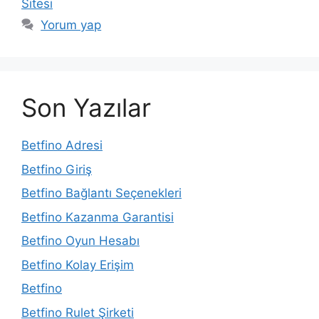
Sitesi
Yorum yap
Son Yazılar
Betfino Adresi
Betfino Giriş
Betfino Bağlantı Seçenekleri
Betfino Kazanma Garantisi
Betfino Oyun Hesabı
Betfino Kolay Erişim
Betfino
Betfino Rulet Şirketi