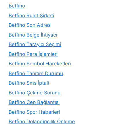
Betfino
Betfino Rulet Şirketi
Betfino Son Adres
Betfino Belge İhtiyacı
Betfino Tarayıcı Seçimi
Betfino Para İşlemleri
Betfino Sembol Hareketleri
Betfino Tanıtım Durumu
Betfino Sms İptali
Betfino Çekme Sorunu
Betfino Cep Bağlantısı
Betfino Spor Haberleri
Betfino Dolandırıcılık Önleme