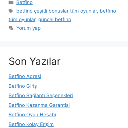
Kategoriler
Betfino
Etiketler
betfino çeşitli bonuslar tüm oyunlar
,
betfino
tüm oyunlar
,
güncel betfino
Yorum yap
Son Yazılar
Betfino Adresi
Betfino Giriş
Betfino Bağlantı Seçenekleri
Betfino Kazanma Garantisi
Betfino Oyun Hesabı
Betfino Kolay Erişim