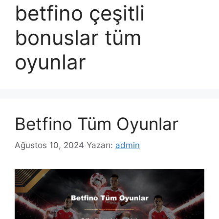
betfino çeşitli
bonuslar tüm
oyunlar
Betfino Tüm Oyunlar
Ağustos 10, 2024
Yazarı:
admin