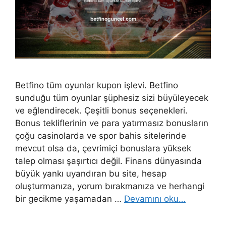
Betfino tüm oyunlar kupon işlevi. Betfino
sunduğu tüm oyunlar şüphesiz sizi büyüleyecek
ve eğlendirecek. Çeşitli bonus seçenekleri.
Bonus tekliflerinin ve para yatırmasız bonusların
çoğu casinolarda ve spor bahis sitelerinde
mevcut olsa da, çevrimiçi bonuslara yüksek
talep olması şaşırtıcı değil. Finans dünyasında
büyük yankı uyandıran bu site, hesap
oluşturmanıza, yorum bırakmanıza ve herhangi
bir gecikme yaşamadan …
Devamını oku…