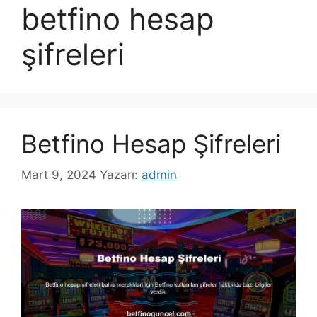
betfino hesap
şifreleri
Betfino Hesap Şifreleri
Mart 9, 2024
Yazarı:
admin