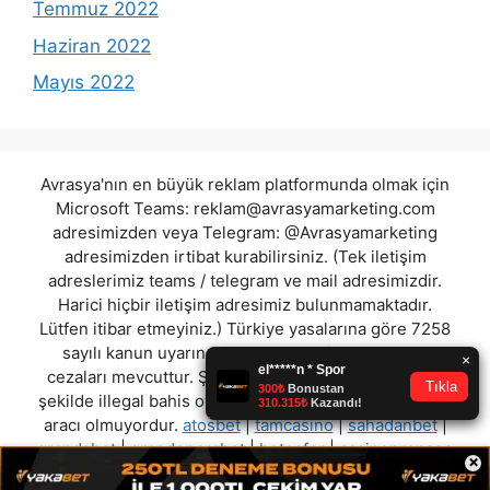
Temmuz 2022
Haziran 2022
Mayıs 2022
Avrasya'nın en büyük reklam platformunda olmak için
Microsoft Teams:
reklam@avrasyamarketing.com
adresimizden veya Telegram: @Avrasyamarketing
adresimizden irtibat kurabilirsiniz. (Tek iletişim
adreslerimiz teams / telegram ve mail adresimizdir.
Harici hiçbir iletişim adresimiz bulunmamaktadır.
Lütfen itibar etmeyiniz.) Türkiye yasalarına göre 7258
sayılı kanun uyarınca yasa dışı bahis oynamanın
cezaları mevcuttur. Şu an bulunduğunuz site hiç bir
şekilde illegal bahis oyunları oynatmıyor ve oynamaya
aracı olmuyordur.
atosbet
|
tamcasino
|
sahadanbet
|
grandsbet
|
grandoperabet
|
betosfer
|
casinoprenses
×
|
matixbet