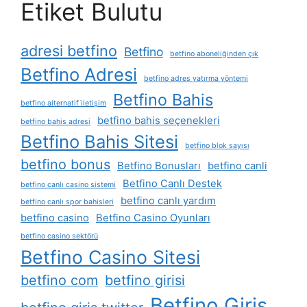
Etiket Bulutu
adresi betfino
Betfino
betfino aboneliğinden çık
Betfino Adresi
betfino adres yatırma yöntemi
Betfino Bahis
betfino alternatif i̇letişim
betfino bahis seçenekleri
betfino bahis adresi
Betfino Bahis Sitesi
betfino blok sayısı
betfino bonus
Betfino Bonusları
betfino canli
Betfino Canlı Destek
betfino canlı casino sistemi
betfino canlı yardım
betfino canlı spor bahisleri
betfino casino
Betfino Casino Oyunları
betfino casino sektörü
Betfino Casino Sitesi
betfino com
betfino girisi
Betfino Giriş