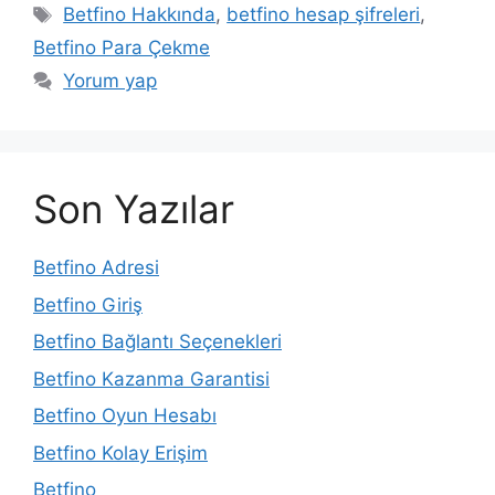
Etiketler
Betfino Hakkında
,
betfino hesap şifreleri
,
Betfino Para Çekme
Yorum yap
Son Yazılar
Betfino Adresi
Betfino Giriş
Betfino Bağlantı Seçenekleri
Betfino Kazanma Garantisi
Betfino Oyun Hesabı
Betfino Kolay Erişim
Betfino