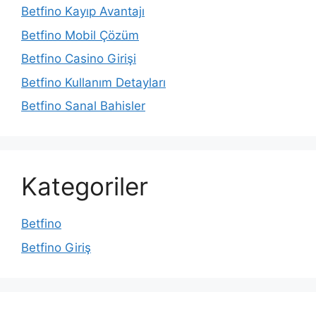
Betfino Kayıp Avantajı
Betfino Mobil Çözüm
Betfino Casino Girişi
Betfino Kullanım Detayları
Betfino Sanal Bahisler
Kategoriler
Betfino
Betfino Giriş