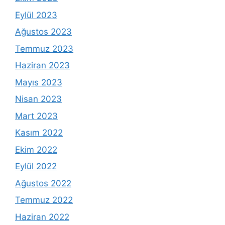
Eylül 2023
Ağustos 2023
Temmuz 2023
Haziran 2023
Mayıs 2023
Nisan 2023
Mart 2023
Kasım 2022
Ekim 2022
Eylül 2022
Ağustos 2022
Temmuz 2022
Haziran 2022