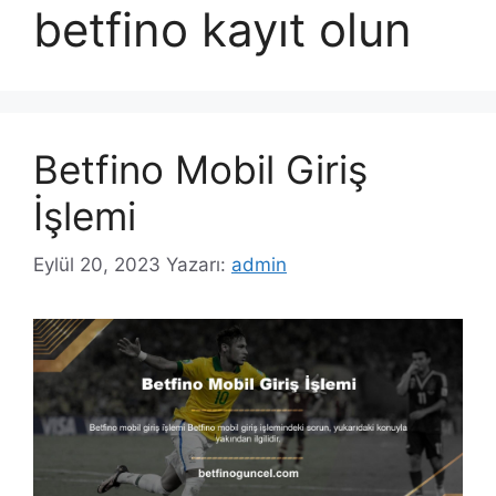
betfino kayıt olun
Betfino Mobil Giriş
İşlemi
Eylül 20, 2023
Yazarı:
admin