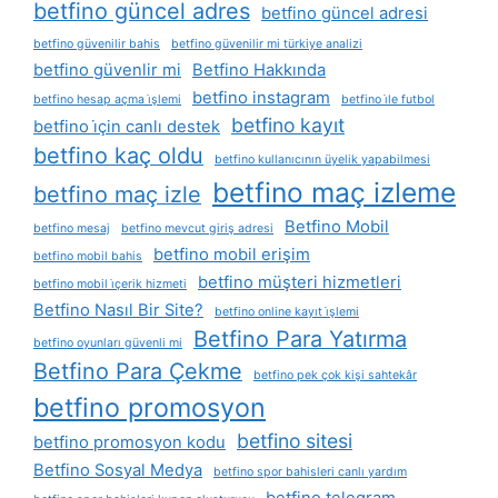
betfino güncel adres
betfino güncel adresi
betfino güvenilir bahis
betfino güvenilir mi türkiye analizi
betfino güvenlir mi
Betfino Hakkında
betfino instagram
betfino hesap açma i̇şlemi
betfino i̇le futbol
betfino kayıt
betfino i̇çin canlı destek
betfino kaç oldu
betfino kullanıcının üyelik yapabilmesi
betfino maç izleme
betfino maç izle
Betfino Mobil
betfino mesaj
betfino mevcut giriş adresi
betfino mobil erişim
betfino mobil bahis
betfino müşteri hizmetleri
betfino mobil i̇çerik hizmeti
Betfino Nasıl Bir Site?
betfino online kayıt i̇şlemi
Betfino Para Yatırma
betfino oyunları güvenli mi
Betfino Para Çekme
betfino pek çok kişi sahtekâr
betfino promosyon
betfino sitesi
betfino promosyon kodu
Betfino Sosyal Medya
betfino spor bahisleri canlı yardım
betfino telegram