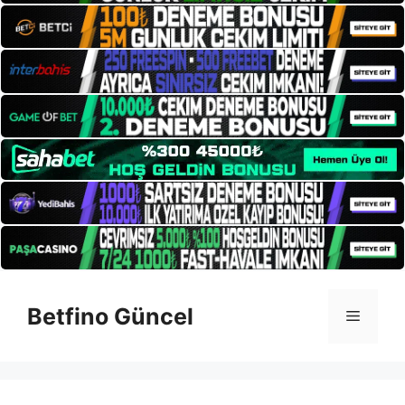
İçeriğe
atla
Betfino Güncel
Menü