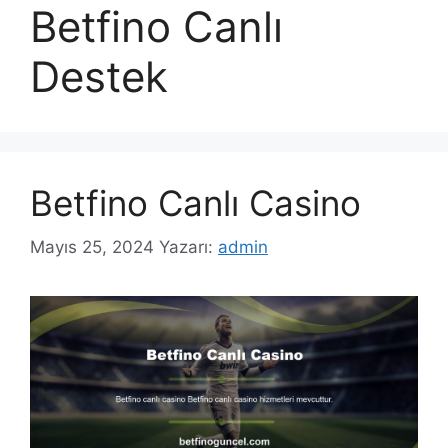
Betfino Canlı
Destek
Betfino Canlı Casino
Mayıs 25, 2024
Yazarı:
admin