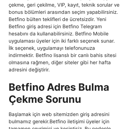
çekme, geri çekilme, VIP, kayıt, teknik sorular ve
bonus bölümleri arasından seçim yapabilirsiniz.
Betfino bülten teklifleri de ücretsizdir. Yeni
Betfino giriş adresi için Betfino Telegram
hesabını da kullanabilirsiniz. Betfino Mobile
uygulaması üyeler için iki farklı seçenek sunar.
İlk seçenek, uygulamayı telefonunuza
indirmektir. Betfino lisanslı bir canlı bahis sitesi
olmasına rağmen, diğer siteler gibi her hafta
adresini değiştirir.
Betfino Adres Bulma
Çekme Sorunu
Başlamak için web sitemizden giriş adresini
bulmamız gerekir.Betfino iletişimi üyeler için
tamamen çevrimiçi ve kesintisiz. Bu nedenle,