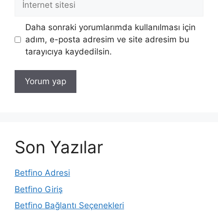
sitesi
Daha sonraki yorumlarımda kullanılması için
adım, e-posta adresim ve site adresim bu
tarayıcıya kaydedilsin.
Son Yazılar
Betfino Adresi
Betfino Giriş
Betfino Bağlantı Seçenekleri