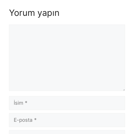
Yorum yapın
Yorum
İsim
E-
posta
İnternet