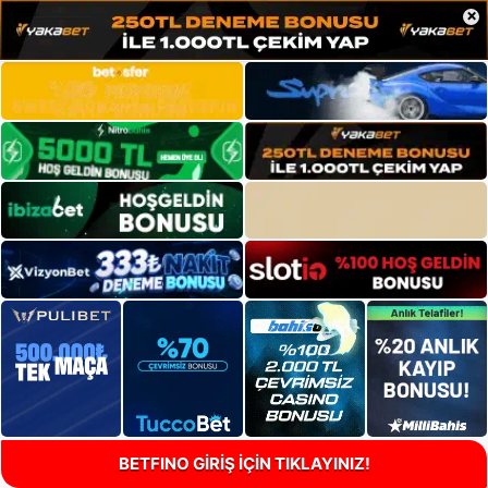
×
BETFINO GİRİŞ İÇİN TIKLAYINIZ!