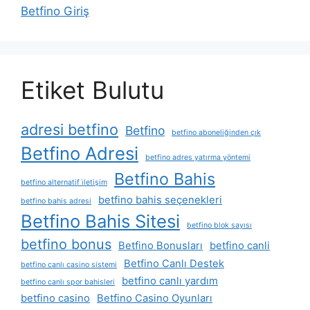
Betfino Giriş
Etiket Bulutu
adresi betfino
Betfino
betfino aboneliğinden çık
Betfino Adresi
betfino adres yatırma yöntemi
Betfino Bahis
betfino alternatif i̇letişim
betfino bahis seçenekleri
betfino bahis adresi
Betfino Bahis Sitesi
betfino blok sayısı
betfino bonus
Betfino Bonusları
betfino canli
Betfino Canlı Destek
betfino canlı casino sistemi
betfino canlı yardım
betfino canlı spor bahisleri
betfino casino
Betfino Casino Oyunları