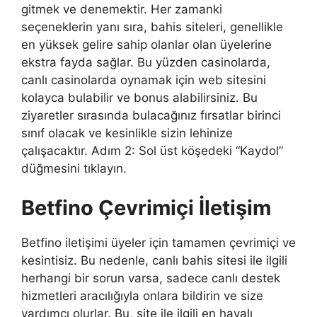
gitmek ve denemektir. Her zamanki
seçeneklerin yanı sıra, bahis siteleri, genellikle
en yüksek gelire sahip olanlar olan üyelerine
ekstra fayda sağlar. Bu yüzden casinolarda,
canlı casinolarda oynamak için web sitesini
kolayca bulabilir ve bonus alabilirsiniz. Bu
ziyaretler sırasında bulacağınız fırsatlar birinci
sınıf olacak ve kesinlikle sizin lehinize
çalışacaktır. Adım 2: Sol üst köşedeki “Kaydol”
düğmesini tıklayın.
Betfino Çevrimiçi İletişim
Betfino iletişimi üyeler için tamamen çevrimiçi ve
kesintisiz. Bu nedenle, canlı bahis sitesi ile ilgili
herhangi bir sorun varsa, sadece canlı destek
hizmetleri aracılığıyla onlara bildirin ve size
yardımcı olurlar. Bu, site ile ilgili en havalı