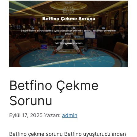
Betfino Çekme
Sorunu
Eylül 17, 2025
Yazarı:
admin
Betfino çekme sorunu Betfino uyuşturuculardan