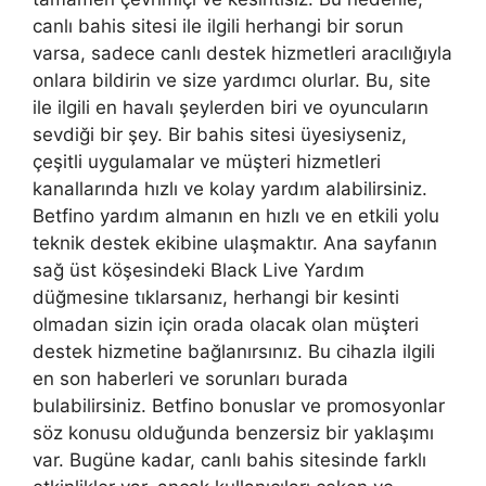
canlı bahis sitesi ile ilgili herhangi bir sorun
varsa, sadece canlı destek hizmetleri aracılığıyla
onlara bildirin ve size yardımcı olurlar. Bu, site
ile ilgili en havalı şeylerden biri ve oyuncuların
sevdiği bir şey. Bir bahis sitesi üyesiyseniz,
çeşitli uygulamalar ve müşteri hizmetleri
kanallarında hızlı ve kolay yardım alabilirsiniz.
Betfino yardım almanın en hızlı ve en etkili yolu
teknik destek ekibine ulaşmaktır. Ana sayfanın
sağ üst köşesindeki Black Live Yardım
düğmesine tıklarsanız, herhangi bir kesinti
olmadan sizin için orada olacak olan müşteri
destek hizmetine bağlanırsınız. Bu cihazla ilgili
en son haberleri ve sorunları burada
bulabilirsiniz. Betfino bonuslar ve promosyonlar
söz konusu olduğunda benzersiz bir yaklaşımı
var. Bugüne kadar, canlı bahis sitesinde farklı