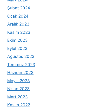
Şubat 2024
Ocak 2024
Aralık 2023
Kasım 2023
Ekim 2023
Eylül 2023
Ağustos 2023
Temmuz 2023
Haziran 2023
Mayıs 2023
Nisan 2023
Mart 2023
Kasım 2022