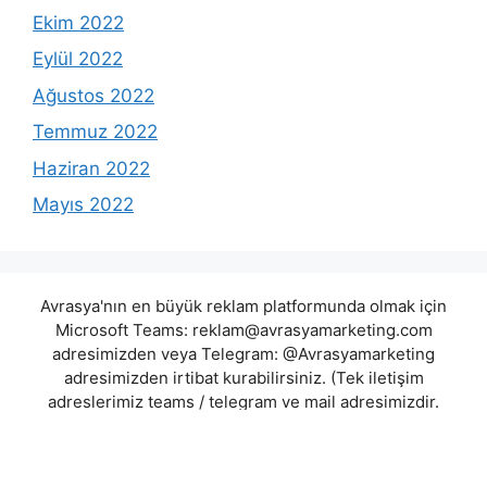
Ekim 2022
Eylül 2022
Ağustos 2022
Temmuz 2022
Haziran 2022
Mayıs 2022
Avrasya'nın en büyük reklam platformunda olmak için
Microsoft Teams:
reklam@avrasyamarketing.com
adresimizden veya Telegram: @Avrasyamarketing
adresimizden irtibat kurabilirsiniz. (Tek iletişim
adreslerimiz teams / telegram ve mail adresimizdir.
Harici hiçbir iletişim adresimiz bulunmamaktadır.
Lütfen itibar etmeyiniz.) Türkiye yasalarına göre 7258
sayılı kanun uyarınca yasa dışı bahis oynamanın