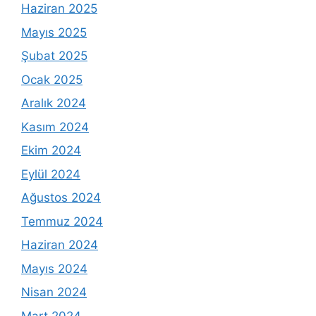
Haziran 2025
Mayıs 2025
Şubat 2025
Ocak 2025
Aralık 2024
Kasım 2024
Ekim 2024
Eylül 2024
Ağustos 2024
Temmuz 2024
Haziran 2024
Mayıs 2024
Nisan 2024
Mart 2024