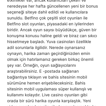
etkinlikler var, ancak kullanıcıları çeken ve
neredeyse her hafta güncellenen yeni bir bonus
seçeneği siteye dahil edildi ve kullanıcılara
sunuldu. Betfino çok çeşitli slot oyunları ile
Betfino slot oyunları, piyasadaki en iyilerinden
biridir. Ancak oyun sayısı büyüdükçe, güven bir
konuşma konusu haline geldi ve biraz can sıkıcı
hissetmeye başladı. Yuva casinoları özellikle
adil sorunlarla ilgilidir. Nerede oynarsanız
oynayın, harika zaman geçirdiğinizden emin
olmak için hatırlamanız gereken birkaç önemli
şey var. Örneğin, oyun sağlayıcılarını
araştırabilirsiniz. E -postada sağlanan
bağlantıya tıklayın ve bahis sitesinin mobil
sürümüne hemen erişebileceksiniz. Bahis
sitesinin mobil uygulaması süper kullanışlı ve
kullanımı kolaydır. Live casino oyunları gibi
orada bir sürü harika oyunla karşılaştık. Yeni