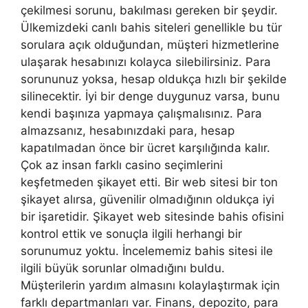
çekilmesi sorunu, bakılması gereken bir şeydir.
Ülkemizdeki canlı bahis siteleri genellikle bu tür
sorulara açık olduğundan, müşteri hizmetlerine
ulaşarak hesabınızı kolayca silebilirsiniz. Para
sorununuz yoksa, hesap oldukça hızlı bir şekilde
silinecektir. İyi bir denge duygunuz varsa, bunu
kendi başınıza yapmaya çalışmalısınız. Para
almazsanız, hesabınızdaki para, hesap
kapatılmadan önce bir ücret karşılığında kalır.
Çok az insan farklı casino seçimlerini
keşfetmeden şikayet etti. Bir web sitesi bir ton
şikayet alırsa, güvenilir olmadığının oldukça iyi
bir işaretidir. Şikayet web sitesinde bahis ofisini
kontrol ettik ve sonuçla ilgili herhangi bir
sorunumuz yoktu. İncelememiz bahis sitesi ile
ilgili büyük sorunlar olmadığını buldu.
Müşterilerin yardım almasını kolaylaştırmak için
farklı departmanları var. Finans, depozito, para