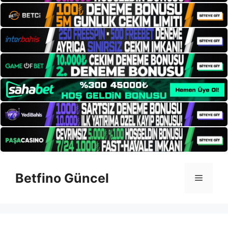
İçeriğe
atla
Betfino Güncel
Menü