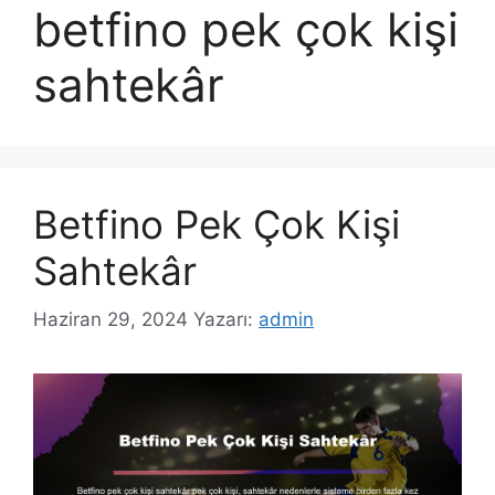
betfino pek çok kişi
sahtekâr
Betfino Pek Çok Kişi
Sahtekâr
Haziran 29, 2024
Yazarı:
admin