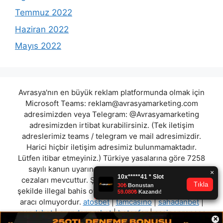
Temmuz 2022
Haziran 2022
Mayıs 2022
Avrasya'nın en büyük reklam platformunda olmak için
Microsoft Teams:
reklam@avrasyamarketing.com
adresimizden veya Telegram: @Avrasyamarketing
adresimizden irtibat kurabilirsiniz. (Tek iletişim
adreslerimiz teams / telegram ve mail adresimizdir.
Harici hiçbir iletişim adresimiz bulunmamaktadır.
Lütfen itibar etmeyiniz.) Türkiye yasalarına göre 7258
sayılı kanun uyarınca yasa dışı bahis oynamanın
cezaları mevcuttur. Şu an bulunduğunuz site hiç bir
şekilde illegal bahis oyunları oynatmıyor ve oynamaya
aracı olmuyordur.
atosbet
|
tamcasino
|
sahadanbet
|
grandsbet
|
grandoperabet
|
betosfer
|
casinoprenses
×