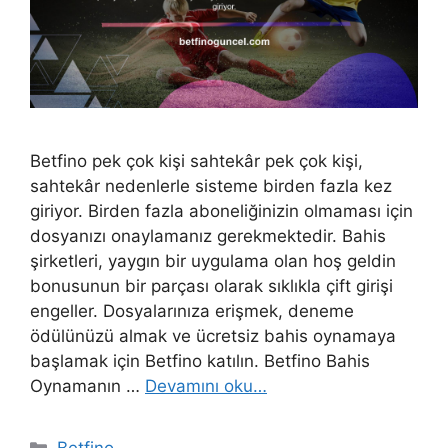
Betfino pek çok kişi sahtekâr pek çok kişi,
sahtekâr nedenlerle sisteme birden fazla kez
giriyor. Birden fazla aboneliğinizin olmaması için
dosyanızı onaylamanız gerekmektedir. Bahis
şirketleri, yaygın bir uygulama olan hoş geldin
bonusunun bir parçası olarak sıklıkla çift girişi
engeller. Dosyalarınıza erişmek, deneme
ödülünüzü almak ve ücretsiz bahis oynamaya
başlamak için Betfino katılın. Betfino Bahis
Oynamanın …
Devamını oku…
Kategoriler