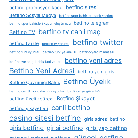
betfino sitesi
betfino promosyon kodu
Betfino Sosyal Medya
betfino spor bahisleri canlı yardım
betfino telegram
betfino spor bahisleri kupon oluşturucu
betfino tv canli maç
Betfino TV
betfino twitter
betfino tv izle
betfino tv yorumu
betfino tüm oyunlar
betfino türkiye analizi
betfino yardım masası
betfino yeni adres
betfino yasadışı bahis faaliyetleri
Betfino Yeni Adresi
betfino yeni giris
Betfino Üyelik
Betfino Çevrimiçi Bahis
betfino çeşitli bonuslar tüm oyunlar
betfino üye güvenliği
Betfino Şikayet
betfino üyelik süreci
canli betfino
betfino şikayetleri
casino sitesi betfino
giris adresi betfino
giris betfino
girisi betfino
giris yap betfino
güncel betfino