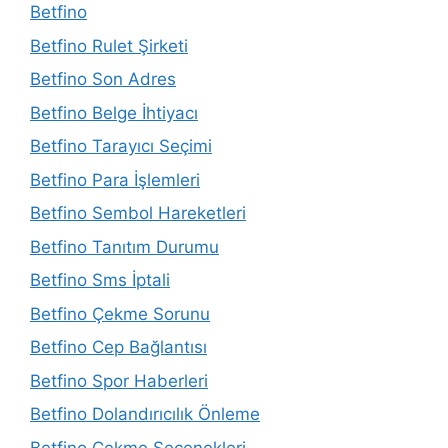
Betfino
Betfino Rulet Şirketi
Betfino Son Adres
Betfino Belge İhtiyacı
Betfino Tarayıcı Seçimi
Betfino Para İşlemleri
Betfino Sembol Hareketleri
Betfino Tanıtım Durumu
Betfino Sms İptali
Betfino Çekme Sorunu
Betfino Cep Bağlantısı
Betfino Spor Haberleri
Betfino Dolandırıcılık Önleme
Betfino Çekme Seçenekleri