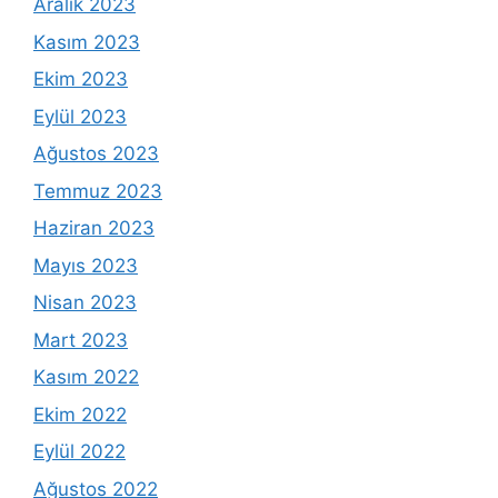
Aralık 2023
Kasım 2023
Ekim 2023
Eylül 2023
Ağustos 2023
Temmuz 2023
Haziran 2023
Mayıs 2023
Nisan 2023
Mart 2023
Kasım 2022
Ekim 2022
Eylül 2022
Ağustos 2022