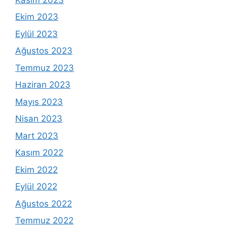
Ekim 2023
Eylül 2023
Ağustos 2023
Temmuz 2023
Haziran 2023
Mayıs 2023
Nisan 2023
Mart 2023
Kasım 2022
Ekim 2022
Eylül 2022
Ağustos 2022
Temmuz 2022