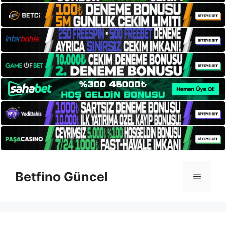
İçeriğe
atla
Betfino Güncel
Menü