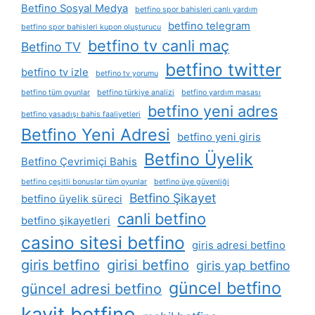
Betfino Sosyal Medya
betfino spor bahisleri canlı yardım
betfino telegram
betfino spor bahisleri kupon oluşturucu
betfino tv canli maç
Betfino TV
betfino twitter
betfino tv izle
betfino tv yorumu
betfino tüm oyunlar
betfino türkiye analizi
betfino yardım masası
betfino yeni adres
betfino yasadışı bahis faaliyetleri
Betfino Yeni Adresi
betfino yeni giris
Betfino Üyelik
Betfino Çevrimiçi Bahis
betfino çeşitli bonuslar tüm oyunlar
betfino üye güvenliği
Betfino Şikayet
betfino üyelik süreci
canli betfino
betfino şikayetleri
casino sitesi betfino
giris adresi betfino
giris betfino
girisi betfino
giris yap betfino
güncel betfino
güncel adresi betfino
kayit betfino