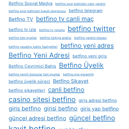
Betfino Sosyal Medya
betfino spor bahisleri canlı yardım
betfino telegram
betfino spor bahisleri kupon oluşturucu
betfino tv canli maç
Betfino TV
betfino twitter
betfino tv izle
betfino tv yorumu
betfino tüm oyunlar
betfino türkiye analizi
betfino yardım masası
betfino yeni adres
betfino yasadışı bahis faaliyetleri
Betfino Yeni Adresi
betfino yeni giris
Betfino Üyelik
Betfino Çevrimiçi Bahis
betfino çeşitli bonuslar tüm oyunlar
betfino üye güvenliği
Betfino Şikayet
betfino üyelik süreci
canli betfino
betfino şikayetleri
casino sitesi betfino
giris adresi betfino
giris betfino
girisi betfino
giris yap betfino
güncel betfino
güncel adresi betfino
kayit betfino