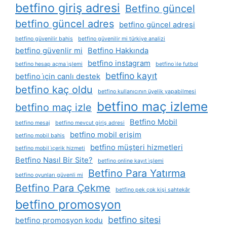
betfino giriş adresi
Betfino güncel
betfino güncel adres
betfino güncel adresi
betfino güvenilir bahis
betfino güvenilir mi türkiye analizi
betfino güvenlir mi
Betfino Hakkında
betfino instagram
betfino hesap açma i̇şlemi
betfino i̇le futbol
betfino kayıt
betfino i̇çin canlı destek
betfino kaç oldu
betfino kullanıcının üyelik yapabilmesi
betfino maç izleme
betfino maç izle
Betfino Mobil
betfino mesaj
betfino mevcut giriş adresi
betfino mobil erişim
betfino mobil bahis
betfino müşteri hizmetleri
betfino mobil i̇çerik hizmeti
Betfino Nasıl Bir Site?
betfino online kayıt i̇şlemi
Betfino Para Yatırma
betfino oyunları güvenli mi
Betfino Para Çekme
betfino pek çok kişi sahtekâr
betfino promosyon
betfino sitesi
betfino promosyon kodu