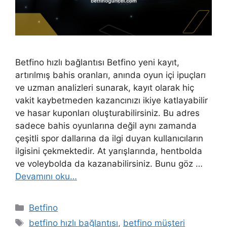
Betfino hızlı bağlantısı Betfino yeni kayıt,
artırılmış bahis oranları, anında oyun içi ipuçları
ve uzman analizleri sunarak, kayıt olarak hiç
vakit kaybetmeden kazancınızı ikiye katlayabilir
ve hasar kuponları oluşturabilirsiniz. Bu adres
sadece bahis oyunlarına değil aynı zamanda
çeşitli spor dallarına da ilgi duyan kullanıcıların
ilgisini çekmektedir. At yarışlarında, hentbolda
ve voleybolda da kazanabilirsiniz. Bunu göz …
Devamını oku…
Kategoriler
Betfino
Etiketler
betfino hızlı bağlantısı
,
betfino müşteri