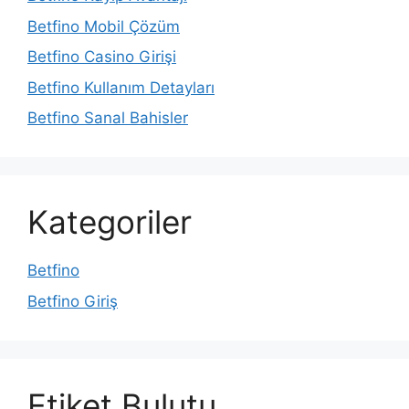
Betfino Mobil Çözüm
Betfino Casino Girişi
Betfino Kullanım Detayları
Betfino Sanal Bahisler
Kategoriler
Betfino
Betfino Giriş
Etiket Bulutu