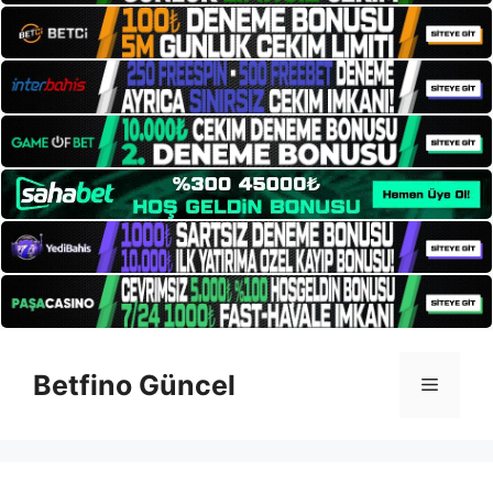
İçeriğe
atla
Betfino Güncel
Menü