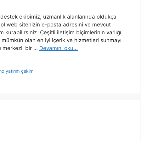
si destek ekibimiz, uzmanlık alanlarında oldukça
futbol web sitenizin e-posta adresini ve mevcut
urabilirsiniz. Çeşitli iletişim biçimlerinin varlığı
i, mümkün olan en iyi içerik ve hizmetleri sunmayı
u merkezli bir …
Devamını oku…
ino yatırım çekim