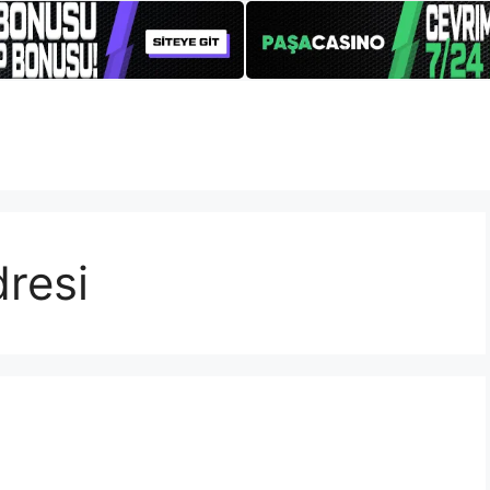
dresi