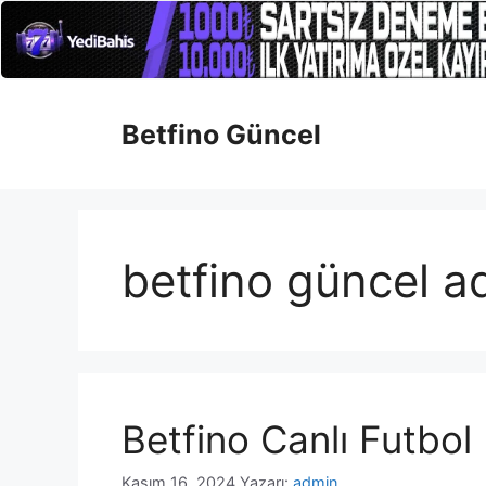
İçeriğe
atla
Betfino Güncel
betfino güncel a
Betfino Canlı Futbol
Kasım 16, 2024
Yazarı:
admin