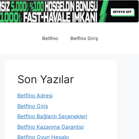
Betfino
Betfino Giriş
Son Yazılar
Betfino Adresi
Betfino Giriş
Betfino Bağlantı Seçenekleri
Betfino Kazanma Garantisi
Betfino Oyun Hesabı