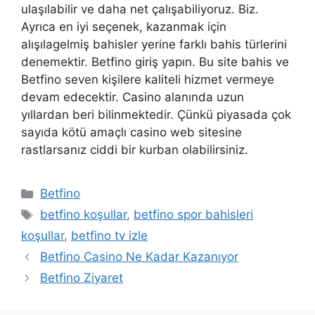
ulaşılabilir ve daha net çalışabiliyoruz. Biz.
Ayrıca en iyi seçenek, kazanmak için
alışılagelmiş bahisler yerine farklı bahis türlerini
denemektir. Betfino giriş yapın. Bu site bahis ve
Betfino seven kişilere kaliteli hizmet vermeye
devam edecektir. Casino alanında uzun
yıllardan beri bilinmektedir. Çünkü piyasada çok
sayıda kötü amaçlı casino web sitesine
rastlarsanız ciddi bir kurban olabilirsiniz.
Kategoriler
Betfino
Etiketler
betfino koşullar
,
betfino spor bahisleri
koşullar
,
betfino tv izle
Yazı
Betfino Casino Ne Kadar Kazanıyor
dolaşımı
Betfino Ziyaret