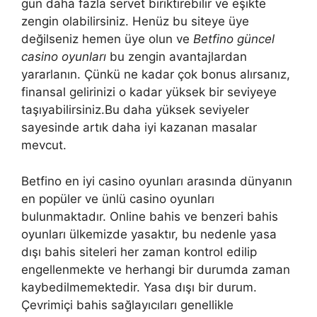
gün daha fazla servet biriktirebilir ve eşikte
zengin olabilirsiniz. Henüz bu siteye üye
değilseniz hemen üye olun ve
Betfino güncel
casino oyunları
bu zengin avantajlardan
yararlanın. Çünkü ne kadar çok bonus alırsanız,
finansal gelirinizi o kadar yüksek bir seviyeye
taşıyabilirsiniz.Bu daha yüksek seviyeler
sayesinde artık daha iyi kazanan masalar
mevcut.
Betfino en iyi casino oyunları arasında dünyanın
en popüler ve ünlü casino oyunları
bulunmaktadır. Online bahis ve benzeri bahis
oyunları ülkemizde yasaktır, bu nedenle yasa
dışı bahis siteleri her zaman kontrol edilip
engellenmekte ve herhangi bir durumda zaman
kaybedilmemektedir. Yasa dışı bir durum.
Çevrimiçi bahis sağlayıcıları genellikle