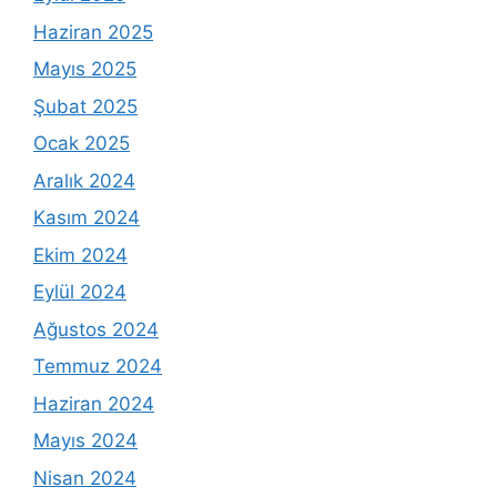
Haziran 2025
Mayıs 2025
Şubat 2025
Ocak 2025
Aralık 2024
Kasım 2024
Ekim 2024
Eylül 2024
Ağustos 2024
Temmuz 2024
Haziran 2024
Mayıs 2024
Nisan 2024