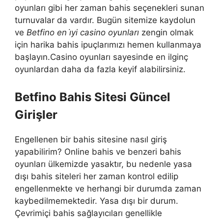
oyunları gibi her zaman bahis seçenekleri sunan
turnuvalar da vardır. Bugün sitemize kaydolun
ve
Betfino en i̇yi casino oyunları
zengin olmak
için harika bahis ipuçlarımızı hemen kullanmaya
başlayın.Casino oyunları sayesinde en ilginç
oyunlardan daha da fazla keyif alabilirsiniz.
Betfino Bahis Sitesi Güncel
Girişler
Engellenen bir bahis sitesine nasıl giriş
yapabilirim? Online bahis ve benzeri bahis
oyunları ülkemizde yasaktır, bu nedenle yasa
dışı bahis siteleri her zaman kontrol edilip
engellenmekte ve herhangi bir durumda zaman
kaybedilmemektedir. Yasa dışı bir durum.
Çevrimiçi bahis sağlayıcıları genellikle