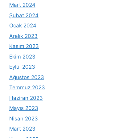
Mart 2024
Şubat 2024
Ocak 2024
Aralık 2023
Kasım 2023
Ekim 2023
Eylül 2023
Ağustos 2023
Temmuz 2023
Haziran 2023
Mayıs 2023
Nisan 2023
Mart 2023