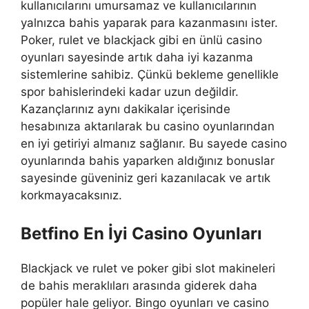
kullanıcılarını umursamaz ve kullanıcılarının
yalnızca bahis yaparak para kazanmasını ister.
Poker, rulet ve blackjack gibi en ünlü casino
oyunları sayesinde artık daha iyi kazanma
sistemlerine sahibiz. Çünkü bekleme genellikle
spor bahislerindeki kadar uzun değildir.
Kazançlarınız aynı dakikalar içerisinde
hesabınıza aktarılarak bu casino oyunlarından
en iyi getiriyi almanız sağlanır. Bu sayede casino
oyunlarında bahis yaparken aldığınız bonuslar
sayesinde güveniniz geri kazanılacak ve artık
korkmayacaksınız.
Betfino En İyi Casino Oyunları
Blackjack ve rulet ve poker gibi slot makineleri
de bahis meraklıları arasında giderek daha
popüler hale geliyor. Bingo oyunları ve casino