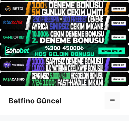
İçeriğe
atla
Betfino Güncel
Menü