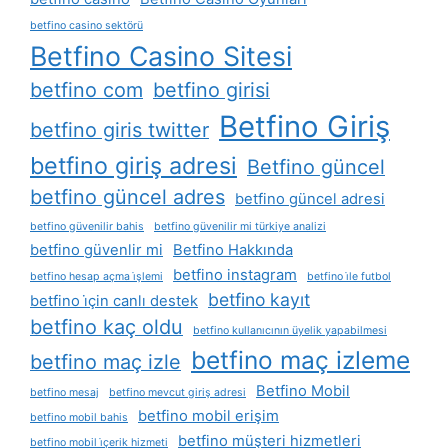
betfino casino sektörü
Betfino Casino Sitesi
betfino com
betfino girisi
Betfino Giriş
betfino giris twitter
betfino giriş adresi
Betfino güncel
betfino güncel adres
betfino güncel adresi
betfino güvenilir bahis
betfino güvenilir mi türkiye analizi
betfino güvenlir mi
Betfino Hakkında
betfino instagram
betfino hesap açma i̇şlemi
betfino i̇le futbol
betfino kayıt
betfino i̇çin canlı destek
betfino kaç oldu
betfino kullanıcının üyelik yapabilmesi
betfino maç izleme
betfino maç izle
Betfino Mobil
betfino mesaj
betfino mevcut giriş adresi
betfino mobil erişim
betfino mobil bahis
betfino müşteri hizmetleri
betfino mobil i̇çerik hizmeti