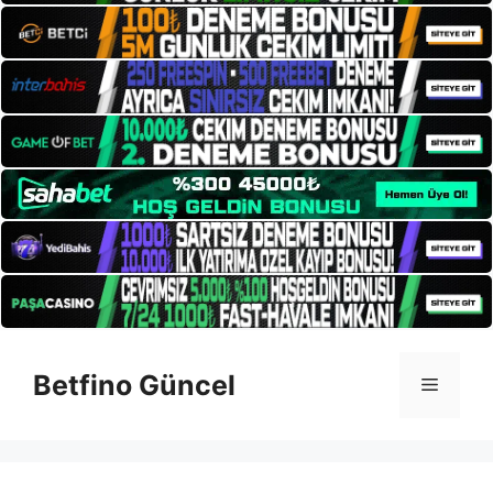
İçeriğe
atla
Betfino Güncel
Menü