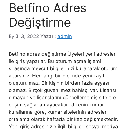
Betfino Adres
Değiştirme
Eylül 3, 2022
Yazarı:
admin
Betfino adres değiştirme Üyeleri yeni adresleri
ile giriş yaparlar. Bu oturum açma işlemi
sırasında mevcut bilgilerinizi kullanarak oturum
açarsınız. Herhangi bir biçimde yeni kayıt
oluşturulmaz. Bir kişinin birden fazla eşyası
olamaz. Birçok güvenilmez bahisçi var. Lisansı
olmayan ve lisanslarını güncellememiş sitelere
erişim sağlanamayacaktır. Ülkenin kumar
kurallarına göre, kumar sitelerinin adresleri
ortalama olarak haftada bir kez değişmektedir.
Yeni giriş adresinizle ilgili bilgileri sosyal medya