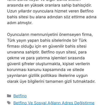
arasında en yüksek oranlara sahip bahisçidir.
Uzun yıllardır oyunculara hizmet veren Betfino
bahis sitesi bu alana adından söz ettirme adına
adım atmıştır.
Oyuncuların memnuniyetini önemseyen firma,
Türk yayın yapan bahis sitelerinde bir Türk
firması olduğu için en güvenilir bahis sitesi
unvanına sahiptir. Betfino oyun sitesi, para
çekme ve para yatırma işlemleri sırasında
güvenli şifreler oluşturmakta, kişisel verilerin
korunması kanunu kapsamında ve sitede
yayınlanan gizlilik politikası ilkelerine uygun
olarak üye bilgilerini tamamen gizli tutmaktadır.
Kategoriler
Betfino
Etiketler
Betfino Ve Sosyal Ağların Adres Değiştirme