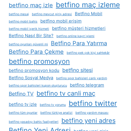
betfino maç izleme
betfino maç izle
Betfino Mobil
betfino mesaj
betfino mevcut giriş adresi
betfino mobil erişim
betfino mobil bahis
betfino müşteri hizmetleri
betfino mobil i̇çerik hizmeti
Betfino Nasıl Bir Site?
betfino online kayıt i̇şlemi
Betfino Para Yatırma
betfino oyunları güvenli mi
Betfino Para Çekme
betfino pek çok kişi sahtekâr
betfino promosyon
betfino sitesi
betfino promosyon kodu
Betfino Sosyal Medya
betfino spor bahisleri canlı yardım
betfino telegram
betfino spor bahisleri kupon oluşturucu
betfino tv canli maç
Betfino TV
betfino twitter
betfino tv izle
betfino tv yorumu
betfino tüm oyunlar
betfino türkiye analizi
betfino yardım masası
betfino yeni adres
betfino yasadışı bahis faaliyetleri
Betfino Yeni Adresi