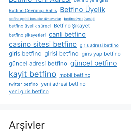
betfino yeni giris
Betfino Üyelik
Betfino Çevrimiçi Bahis
betfino çeşitli bonuslar tüm oyunlar
betfino üye güvenliği
Betfino Şikayet
betfino üyelik süreci
canli betfino
betfino şikayetleri
casino sitesi betfino
giris adresi betfino
giris betfino
girisi betfino
giris yap betfino
güncel betfino
güncel adresi betfino
kayit betfino
mobil betfino
yeni adresi betfino
twitter betfino
yeni giris betfino
Arşivler