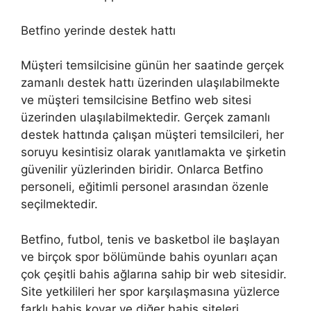
Betfino yerinde destek hattı
Müşteri temsilcisine günün her saatinde gerçek
zamanlı destek hattı üzerinden ulaşılabilmekte
ve müşteri temsilcisine Betfino web sitesi
üzerinden ulaşılabilmektedir. Gerçek zamanlı
destek hattında çalışan müşteri temsilcileri, her
soruyu kesintisiz olarak yanıtlamakta ve şirketin
güvenilir yüzlerinden biridir. Onlarca Betfino
personeli, eğitimli personel arasından özenle
seçilmektedir.
Betfino, futbol, ​​tenis ve basketbol ile başlayan
ve birçok spor bölümünde bahis oyunları açan
çok çeşitli bahis ağlarına sahip bir web sitesidir.
Site yetkilileri her spor karşılaşmasına yüzlerce
farklı bahis koyar ve diğer bahis siteleri