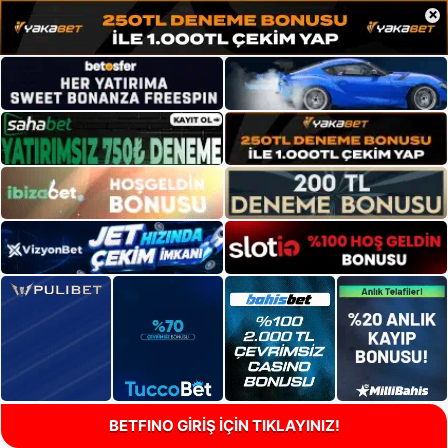
×
BETFINO GİRİŞ İÇİN TIKLAYINIZ!