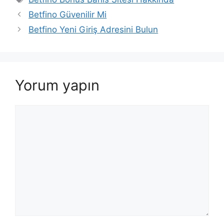
Yazı
Betfino Güvenilir Mi
dolaşımı
Betfino Yeni Giriş Adresini Bulun
Yorum yapın
Yorum