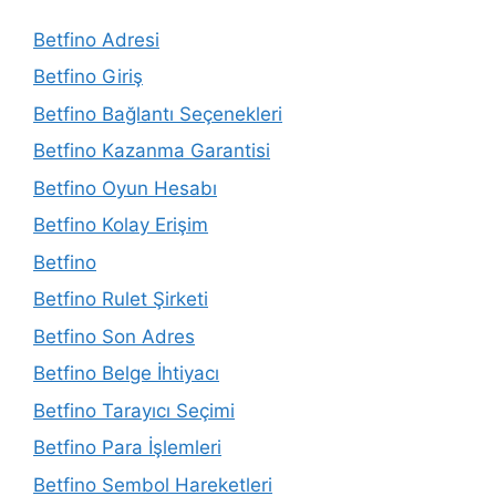
Betfino Adresi
Betfino Giriş
Betfino Bağlantı Seçenekleri
Betfino Kazanma Garantisi
Betfino Oyun Hesabı
Betfino Kolay Erişim
Betfino
Betfino Rulet Şirketi
Betfino Son Adres
Betfino Belge İhtiyacı
Betfino Tarayıcı Seçimi
Betfino Para İşlemleri
Betfino Sembol Hareketleri