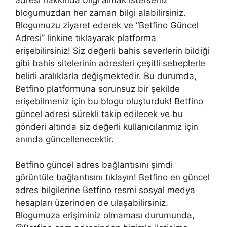
blogumuzdan her zaman bilgi alabilirsiniz.
Blogumuzu ziyaret ederek ve “Betfino Güncel
Adresi” linkine tıklayarak platforma
erişebilirsiniz! Siz değerli bahis severlerin bildiği
gibi bahis sitelerinin adresleri çeşitli sebeplerle
belirli aralıklarla değişmektedir. Bu durumda,
Betfino platformuna sorunsuz bir şekilde
erişebilmeniz için bu blogu oluşturduk! Betfino
güncel adresi sürekli takip edilecek ve bu
gönderi altında siz değerli kullanıcılarımız için
anında güncellenecektir.
Betfino güncel adres bağlantısını şimdi
görüntüle bağlantısını tıklayın! Betfino en güncel
adres bilgilerine Betfino resmi sosyal medya
hesapları üzerinden de ulaşabilirsiniz.
Blogumuza erişiminiz olmaması durumunda,