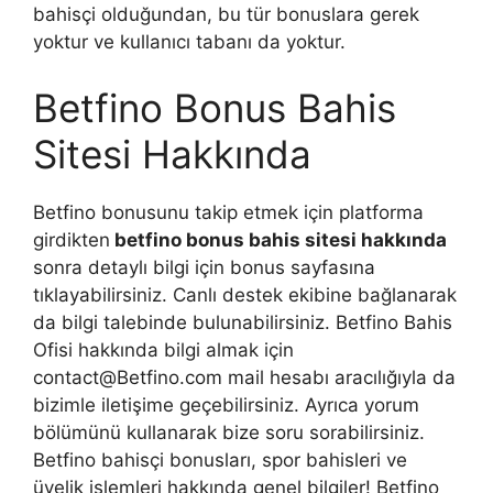
bahisçi olduğundan, bu tür bonuslara gerek
yoktur ve kullanıcı tabanı da yoktur.
Betfino Bonus Bahis
Sitesi Hakkında
Betfino bonusunu takip etmek için platforma
girdikten
betfino bonus bahis sitesi hakkında
sonra detaylı bilgi için bonus sayfasına
tıklayabilirsiniz. Canlı destek ekibine bağlanarak
da bilgi talebinde bulunabilirsiniz. Betfino Bahis
Ofisi hakkında bilgi almak için
contact@Betfino.com
mail hesabı aracılığıyla da
bizimle iletişime geçebilirsiniz. Ayrıca yorum
bölümünü kullanarak bize soru sorabilirsiniz.
Betfino bahisçi bonusları, spor bahisleri ve
üyelik işlemleri hakkında genel bilgiler! Betfino