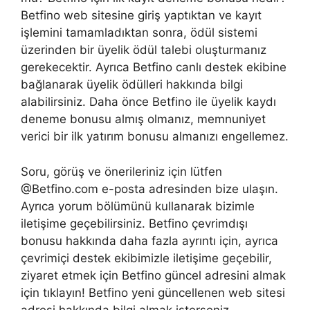
Betfino web sitesine giriş yaptıktan ve kayıt
işlemini tamamladıktan sonra, ödül sistemi
üzerinden bir üyelik ödül talebi oluşturmanız
gerekecektir. Ayrıca Betfino canlı destek ekibine
bağlanarak üyelik ödülleri hakkında bilgi
alabilirsiniz. Daha önce Betfino ile üyelik kaydı
deneme bonusu almış olmanız, memnuniyet
verici bir ilk yatırım bonusu almanızı engellemez.
Soru, görüş ve önerileriniz için lütfen
@Betfino.com e-posta adresinden bize ulaşın.
Ayrıca yorum bölümünü kullanarak bizimle
iletişime geçebilirsiniz. Betfino çevrimdışı
bonusu hakkında daha fazla ayrıntı için, ayrıca
çevrimiçi destek ekibimizle iletişime geçebilir,
ziyaret etmek için Betfino güncel adresini almak
için tıklayın! Betfino yeni güncellenen web sitesi
adresi hakkında bilgi almak isterseniz