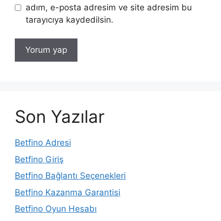
adım, e-posta adresim ve site adresim bu
tarayıcıya kaydedilsin.
Son Yazılar
Betfino Adresi
Betfino Giriş
Betfino Bağlantı Seçenekleri
Betfino Kazanma Garantisi
Betfino Oyun Hesabı