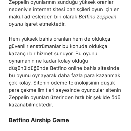
Zeppelin oyunlarının sunduğu yüksek oranlar
nedeniyle internet sitesi bahisçileri oyun için en
makul adreslerden biri olarak
Betfino zeppelin
oyunu
işaret etmektedir.
Hem yüksek bahis oranları hem de oldukça
güvenilir enstrümanlar bu konuda oldukça
kazançlı bir hizmet sunuyor. Bu oyunu
oynamanın ne kadar kolay olduğu
düşünüldüğünde Betfino online bahis sitesinde
bu oyunu oynayarak daha fazla para kazanmak
çok kolay. Sitenin ödeme teknolojisinin düşük
para çekme limitleri sayesinde oyuncular sitenin
Zeppelin oyunları üzerinden hızlı bir şekilde ödül
kazanabilmektedir.
Betfino Airship Game