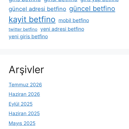
güncel betfino
güncel adresi betfino
kayit betfino
mobil betfino
yeni adresi betfino
twitter betfino
yeni giris betfino
Arşivler
Temmuz 2026
Haziran 2026
Eylül 2025
Haziran 2025
Mayıs 2025