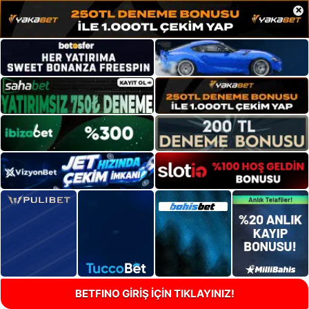
×
BETFINO GİRİŞ İÇİN TIKLAYINIZ!