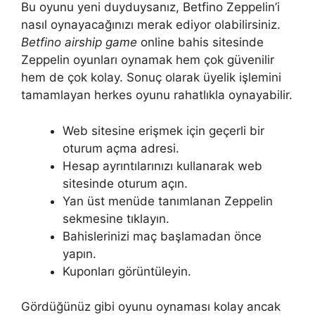
Bu oyunu yeni duyduysanız, Betfino Zeppelin’i
nasıl oynayacağınızı merak ediyor olabilirsiniz.
Betfino airship game
online bahis sitesinde
Zeppelin oyunları oynamak hem çok güvenilir
hem de çok kolay. Sonuç olarak üyelik işlemini
tamamlayan herkes oyunu rahatlıkla oynayabilir.
Web sitesine erişmek için geçerli bir
oturum açma adresi.
Hesap ayrıntılarınızı kullanarak web
sitesinde oturum açın.
Yan üst menüde tanımlanan Zeppelin
sekmesine tıklayın.
Bahislerinizi maç başlamadan önce
yapın.
Kuponları görüntüleyin.
Gördüğünüz gibi oyunu oynaması kolay ancak