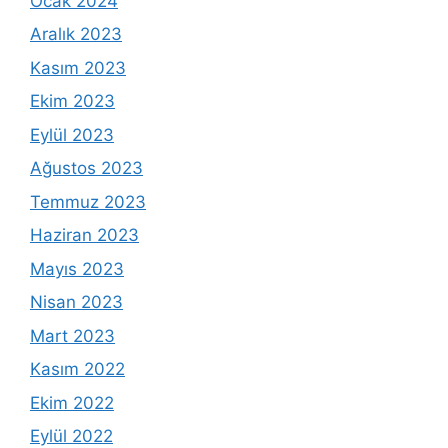
Ocak 2024
Aralık 2023
Kasım 2023
Ekim 2023
Eylül 2023
Ağustos 2023
Temmuz 2023
Haziran 2023
Mayıs 2023
Nisan 2023
Mart 2023
Kasım 2022
Ekim 2022
Eylül 2022