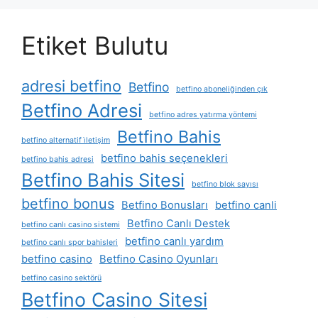
Etiket Bulutu
adresi betfino
Betfino
betfino aboneliğinden çık
Betfino Adresi
betfino adres yatırma yöntemi
Betfino Bahis
betfino alternatif i̇letişim
betfino bahis seçenekleri
betfino bahis adresi
Betfino Bahis Sitesi
betfino blok sayısı
betfino bonus
Betfino Bonusları
betfino canli
Betfino Canlı Destek
betfino canlı casino sistemi
betfino canlı yardım
betfino canlı spor bahisleri
betfino casino
Betfino Casino Oyunları
betfino casino sektörü
Betfino Casino Sitesi