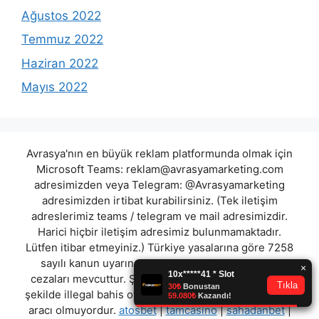
Ağustos 2022
Temmuz 2022
Haziran 2022
Mayıs 2022
Avrasya'nın en büyük reklam platformunda olmak için
Microsoft Teams:
reklam@avrasyamarketing.com
adresimizden veya Telegram: @Avrasyamarketing
adresimizden irtibat kurabilirsiniz. (Tek iletişim
adreslerimiz teams / telegram ve mail adresimizdir.
Harici hiçbir iletişim adresimiz bulunmamaktadır.
Lütfen itibar etmeyiniz.) Türkiye yasalarına göre 7258
sayılı kanun uyarınca yasa dışı bahis oynamanın
cezaları mevcuttur. Şu an bulunduğunuz site hiç bir
şekilde illegal bahis oyunları oynatmıyor ve oynamaya
aracı olmuyordur.
atosbet
|
tamcasino
|
sahadanbet
|