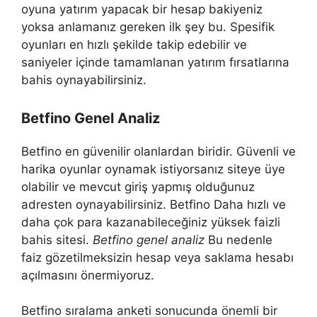
oyuna yatırım yapacak bir hesap bakiyeniz
yoksa anlamanız gereken ilk şey bu. Spesifik
oyunları en hızlı şekilde takip edebilir ve
saniyeler içinde tamamlanan yatırım fırsatlarına
bahis oynayabilirsiniz.
Betfino Genel Analiz
Betfino en güvenilir olanlardan biridir. Güvenli ve
harika oyunlar oynamak istiyorsanız siteye üye
olabilir ve mevcut giriş yapmış olduğunuz
adresten oynayabilirsiniz. Betfino Daha hızlı ve
daha çok para kazanabileceğiniz yüksek faizli
bahis sitesi.
Betfino genel analiz
Bu nedenle
faiz gözetilmeksizin hesap veya saklama hesabı
açılmasını önermiyoruz.
Betfino sıralama anketi sonucunda önemli bir