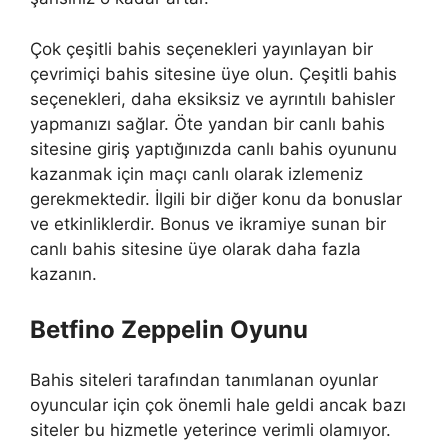
Çok çeşitli bahis seçenekleri yayınlayan bir
çevrimiçi bahis sitesine üye olun. Çeşitli bahis
seçenekleri, daha eksiksiz ve ayrıntılı bahisler
yapmanızı sağlar. Öte yandan bir canlı bahis
sitesine giriş yaptığınızda canlı bahis oyununu
kazanmak için maçı canlı olarak izlemeniz
gerekmektedir. İlgili bir diğer konu da bonuslar
ve etkinliklerdir. Bonus ve ikramiye sunan bir
canlı bahis sitesine üye olarak daha fazla
kazanın.
Betfino Zeppelin Oyunu
Bahis siteleri tarafından tanımlanan oyunlar
oyuncular için çok önemli hale geldi ancak bazı
siteler bu hizmetle yeterince verimli olamıyor.