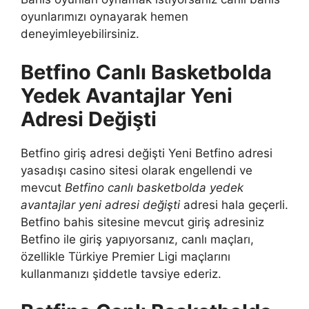
oyunlarımızı oynayarak hemen
deneyimleyebilirsiniz.
Betfino Canlı Basketbolda
Yedek Avantajlar Yeni
Adresi Değişti
Betfino giriş adresi değişti Yeni Betfino adresi
yasadışı casino sitesi olarak engellendi ve
mevcut
Betfino canlı basketbolda yedek
avantajlar yeni adresi değişti
adresi hala geçerli.
Betfino bahis sitesine mevcut giriş adresiniz
Betfino ile giriş yapıyorsanız, canlı maçları,
özellikle Türkiye Premier Ligi maçlarını
kullanmanızı şiddetle tavsiye ederiz.