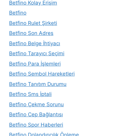
Betfino Kolay Erişim
Betfino
Betfino Rulet Şirketi
Betfino Son Adres
Betfino Belge İhtiyacı
Betfino Tarayıcı Seçimi
Betfino Para İşlemleri
Betfino Sembol Hareketleri
Betfino Tanıtım Durumu
Betfino Sms İptali
Betfino Çekme Sorunu
Betfino Cep Bağlantısı
Betfino Spor Haberleri
Betfino Dolandırıcılık Önleme