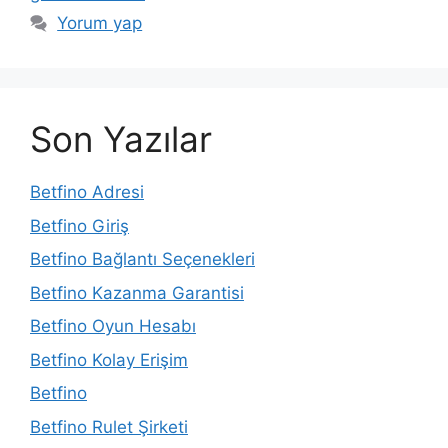
Yorum yap
Son Yazılar
Betfino Adresi
Betfino Giriş
Betfino Bağlantı Seçenekleri
Betfino Kazanma Garantisi
Betfino Oyun Hesabı
Betfino Kolay Erişim
Betfino
Betfino Rulet Şirketi