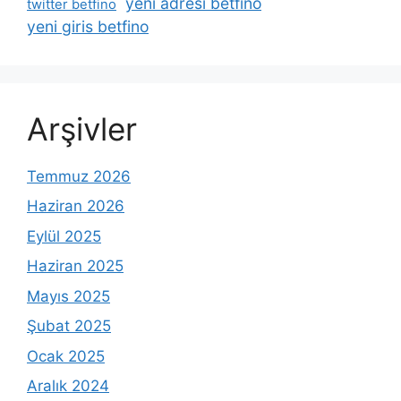
yeni adresi betfino
twitter betfino
yeni giris betfino
Arşivler
Temmuz 2026
Haziran 2026
Eylül 2025
Haziran 2025
Mayıs 2025
Şubat 2025
Ocak 2025
Aralık 2024