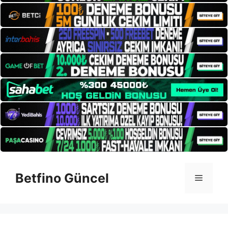
İçeriğe
atla
Betfino Güncel
Menü