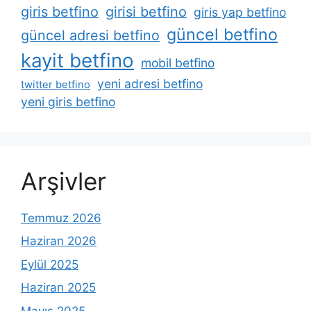
giris betfino
girisi betfino
giris yap betfino
güncel betfino
güncel adresi betfino
kayit betfino
mobil betfino
yeni adresi betfino
twitter betfino
yeni giris betfino
Arşivler
Temmuz 2026
Haziran 2026
Eylül 2025
Haziran 2025
Mayıs 2025