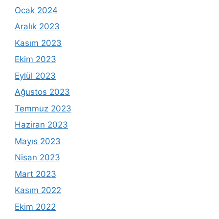
Ocak 2024
Aralık 2023
Kasım 2023
Ekim 2023
Eylül 2023
Ağustos 2023
Temmuz 2023
Haziran 2023
Mayıs 2023
Nisan 2023
Mart 2023
Kasım 2022
Ekim 2022