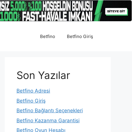
Betfino
Betfino Giriş
Son Yazılar
Betfino Adresi
Betfino Giriş
Betfino Bağlantı Seçenekleri
Betfino Kazanma Garantisi
Betfino Oyun Hesabı