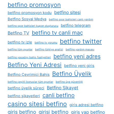
betfino promosyon
betfino sitesi
betfino promosyon kodu
Betfino Sosyal Medya
betfino spor bahisleri canlı yardım
betfino telegram
betfino spor bahisleri kupon oluşturucu
betfino tv canli maç
Betfino TV
betfino twitter
betfino tv izle
betfino tv yorumu
betfino tüm oyunlar
betfino türkiye analizi
betfino yardım masası
betfino yeni adres
betfino yasadışı bahis faaliyetleri
Betfino Yeni Adresi
betfino yeni giris
Betfino Üyelik
Betfino Çevrimiçi Bahis
betfino çeşitli bonuslar tüm oyunlar
betfino üye güvenliği
Betfino Şikayet
betfino üyelik süreci
canli betfino
betfino şikayetleri
casino sitesi betfino
giris adresi betfino
giris betfino
girisi betfino
giris yap betfino