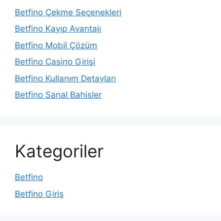
Betfino Çekme Seçenekleri
Betfino Kayıp Avantajı
Betfino Mobil Çözüm
Betfino Casino Girişi
Betfino Kullanım Detayları
Betfino Sanal Bahisler
Kategoriler
Betfino
Betfino Giriş