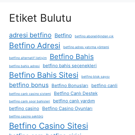
Etiket Bulutu
adresi betfino
Betfino
betfino aboneliğinden çık
Betfino Adresi
betfino adres yatırma yöntemi
Betfino Bahis
betfino alternatif i̇letişim
betfino bahis seçenekleri
betfino bahis adresi
Betfino Bahis Sitesi
betfino blok sayısı
betfino bonus
Betfino Bonusları
betfino canli
Betfino Canlı Destek
betfino canlı casino sistemi
betfino canlı yardım
betfino canlı spor bahisleri
betfino casino
Betfino Casino Oyunları
betfino casino sektörü
Betfino Casino Sitesi