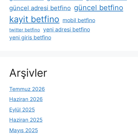
güncel betfino
güncel adresi betfino
kayit betfino
mobil betfino
yeni adresi betfino
twitter betfino
yeni giris betfino
Arşivler
Temmuz 2026
Haziran 2026
Eylül 2025
Haziran 2025
Mayıs 2025