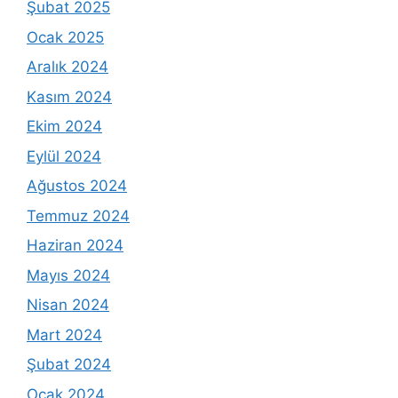
Şubat 2025
Ocak 2025
Aralık 2024
Kasım 2024
Ekim 2024
Eylül 2024
Ağustos 2024
Temmuz 2024
Haziran 2024
Mayıs 2024
Nisan 2024
Mart 2024
Şubat 2024
Ocak 2024