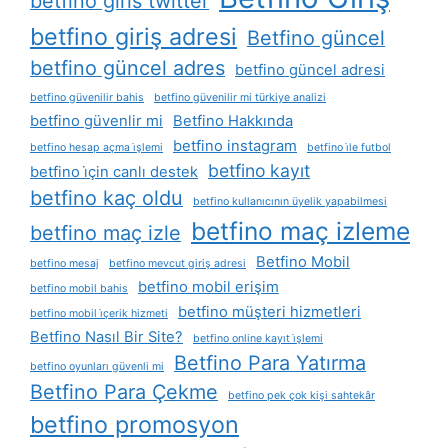
betfino giris twitter
betfino giriş adresi
Betfino güncel
betfino güncel adres
betfino güncel adresi
betfino güvenilir bahis
betfino güvenilir mi türkiye analizi
betfino güvenlir mi
Betfino Hakkında
betfino instagram
betfino hesap açma i̇şlemi
betfino i̇le futbol
betfino kayıt
betfino i̇çin canlı destek
betfino kaç oldu
betfino kullanıcının üyelik yapabilmesi
betfino maç izleme
betfino maç izle
Betfino Mobil
betfino mesaj
betfino mevcut giriş adresi
betfino mobil erişim
betfino mobil bahis
betfino müşteri hizmetleri
betfino mobil i̇çerik hizmeti
Betfino Nasıl Bir Site?
betfino online kayıt i̇şlemi
Betfino Para Yatırma
betfino oyunları güvenli mi
Betfino Para Çekme
betfino pek çok kişi sahtekâr
betfino promosyon