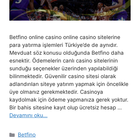
Betfino online casino online casino sitelerine
para yatırma işlemleri Türkiye’de de aynıdır.
Mevduat söz konusu olduğunda Betfino daha
esnektir. Ödemelerin canlı casino sitelerinin
sunduğu seçenekler üzerinden yapılabildiği
bilinmektedir. Güvenilir casino sitesi olarak
adlandırılan siteye yatırım yapmak için öncelikle
üye olmanız gerekmektedir. Casinoya
kaydolmak için ödeme yapmanıza gerek yoktur.
Bir bahis sitesine kayıt olup ücretsiz hesap …
Devamını oku…
Kategoriler
Betfino