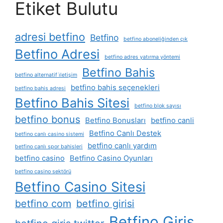
Etiket Bulutu
adresi betfino
Betfino
betfino aboneliğinden çık
Betfino Adresi
betfino adres yatırma yöntemi
Betfino Bahis
betfino alternatif i̇letişim
betfino bahis seçenekleri
betfino bahis adresi
Betfino Bahis Sitesi
betfino blok sayısı
betfino bonus
Betfino Bonusları
betfino canli
Betfino Canlı Destek
betfino canlı casino sistemi
betfino canlı yardım
betfino canlı spor bahisleri
betfino casino
Betfino Casino Oyunları
betfino casino sektörü
Betfino Casino Sitesi
betfino com
betfino girisi
Betfino Giriş