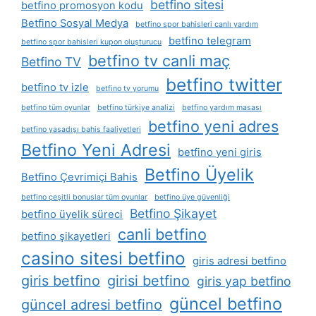
betfino sitesi
betfino promosyon kodu
Betfino Sosyal Medya
betfino spor bahisleri canlı yardım
betfino telegram
betfino spor bahisleri kupon oluşturucu
betfino tv canli maç
Betfino TV
betfino twitter
betfino tv izle
betfino tv yorumu
betfino tüm oyunlar
betfino türkiye analizi
betfino yardım masası
betfino yeni adres
betfino yasadışı bahis faaliyetleri
Betfino Yeni Adresi
betfino yeni giris
Betfino Üyelik
Betfino Çevrimiçi Bahis
betfino çeşitli bonuslar tüm oyunlar
betfino üye güvenliği
Betfino Şikayet
betfino üyelik süreci
canli betfino
betfino şikayetleri
casino sitesi betfino
giris adresi betfino
giris betfino
girisi betfino
giris yap betfino
güncel betfino
güncel adresi betfino