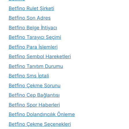
Betfino Rulet Şirketi
Betfino Son Adres
Betfino Belge İhtiyacı
Betfino Tarayıcı Seçimi
Betfino Para İşlemleri
Betfino Sembol Hareketleri
Betfino Tanıtım Durumu
Betfino Sms İptali
Betfino Çekme Sorunu
Betfino Cep Bağlantısı
Betfino Spor Haberleri
Betfino Dolandırıcılık Önleme
Betfino Çekme Seçenekleri