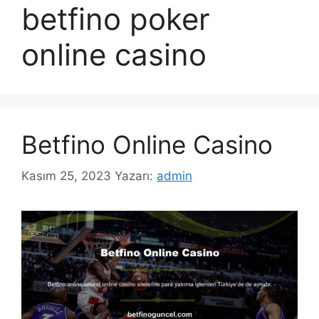
betfino poker
online casino
Betfino Online Casino
Kasım 25, 2023
Yazarı:
admin