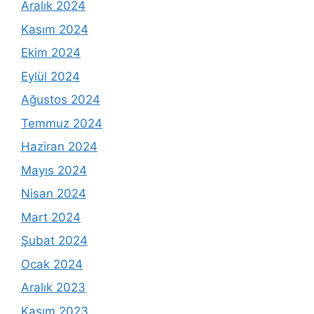
Aralık 2024
Kasım 2024
Ekim 2024
Eylül 2024
Ağustos 2024
Temmuz 2024
Haziran 2024
Mayıs 2024
Nisan 2024
Mart 2024
Şubat 2024
Ocak 2024
Aralık 2023
Kasım 2023