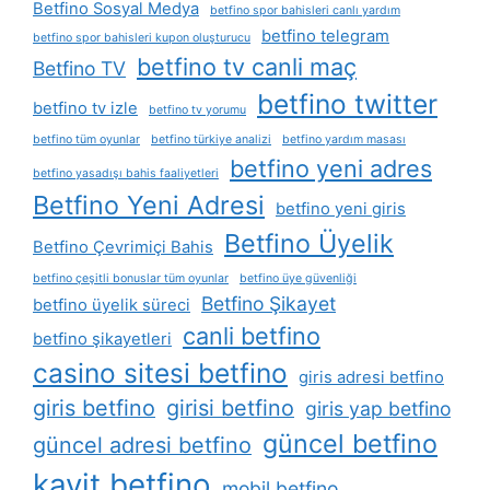
Betfino Sosyal Medya
betfino spor bahisleri canlı yardım
betfino telegram
betfino spor bahisleri kupon oluşturucu
betfino tv canli maç
Betfino TV
betfino twitter
betfino tv izle
betfino tv yorumu
betfino tüm oyunlar
betfino türkiye analizi
betfino yardım masası
betfino yeni adres
betfino yasadışı bahis faaliyetleri
Betfino Yeni Adresi
betfino yeni giris
Betfino Üyelik
Betfino Çevrimiçi Bahis
betfino çeşitli bonuslar tüm oyunlar
betfino üye güvenliği
Betfino Şikayet
betfino üyelik süreci
canli betfino
betfino şikayetleri
casino sitesi betfino
giris adresi betfino
giris betfino
girisi betfino
giris yap betfino
güncel betfino
güncel adresi betfino
kayit betfino
mobil betfino