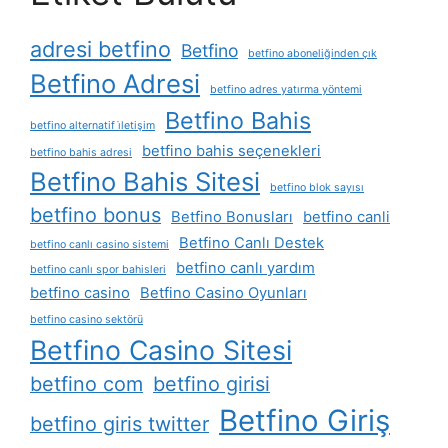
adresi betfino
Betfino
betfino aboneliğinden çık
Betfino Adresi
betfino adres yatırma yöntemi
Betfino Bahis
betfino alternatif i̇letişim
betfino bahis seçenekleri
betfino bahis adresi
Betfino Bahis Sitesi
betfino blok sayısı
betfino bonus
Betfino Bonusları
betfino canli
Betfino Canlı Destek
betfino canlı casino sistemi
betfino canlı yardım
betfino canlı spor bahisleri
betfino casino
Betfino Casino Oyunları
betfino casino sektörü
Betfino Casino Sitesi
betfino com
betfino girisi
Betfino Giriş
betfino giris twitter