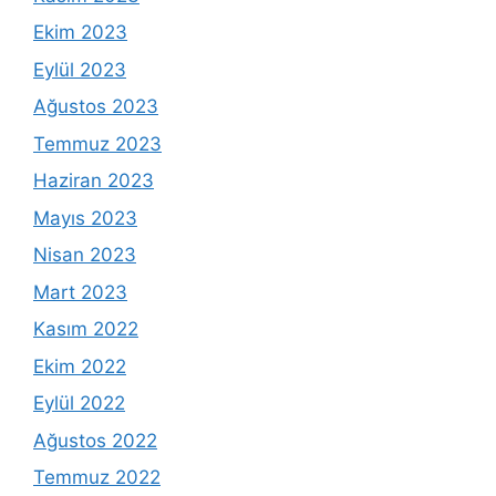
Ekim 2023
Eylül 2023
Ağustos 2023
Temmuz 2023
Haziran 2023
Mayıs 2023
Nisan 2023
Mart 2023
Kasım 2022
Ekim 2022
Eylül 2022
Ağustos 2022
Temmuz 2022