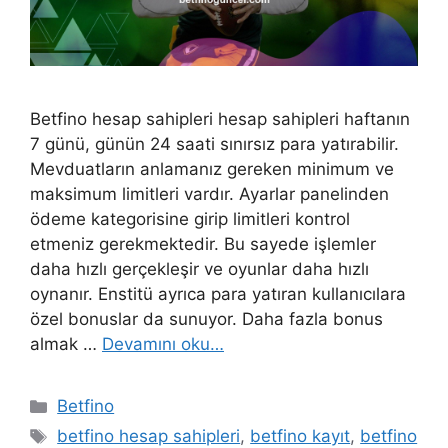
Betfino hesap sahipleri hesap sahipleri haftanın
7 günü, günün 24 saati sınırsız para yatırabilir.
Mevduatların anlamanız gereken minimum ve
maksimum limitleri vardır. Ayarlar panelinden
ödeme kategorisine girip limitleri kontrol
etmeniz gerekmektedir. Bu sayede işlemler
daha hızlı gerçekleşir ve oyunlar daha hızlı
oynanır. Enstitü ayrıca para yatıran kullanıcılara
özel bonuslar da sunuyor. Daha fazla bonus
almak …
Devamını oku…
Kategoriler
Betfino
Etiketler
betfino hesap sahipleri
,
betfino kayıt
,
betfino