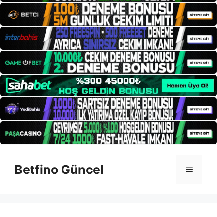
İçeriğe
atla
Betfino Güncel
Menü