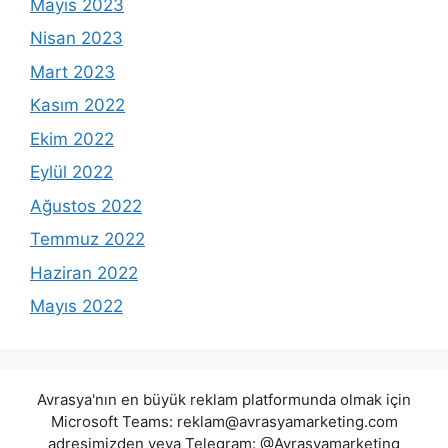
Mayıs 2023
Nisan 2023
Mart 2023
Kasım 2022
Ekim 2022
Eylül 2022
Ağustos 2022
Temmuz 2022
Haziran 2022
Mayıs 2022
Avrasya'nın en büyük reklam platformunda olmak için
Microsoft Teams:
reklam@avrasyamarketing.com
adresimizden veya Telegram: @Avrasyamarketing