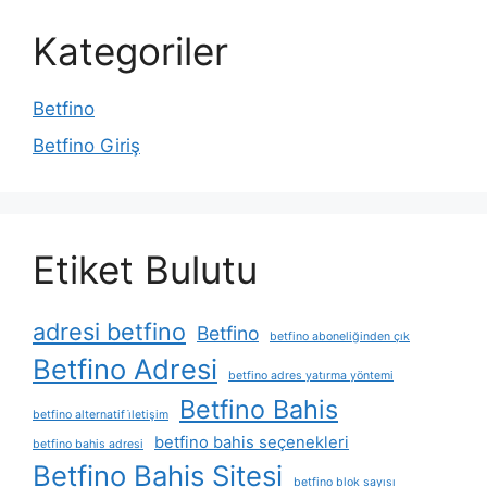
Kategoriler
Betfino
Betfino Giriş
Etiket Bulutu
adresi betfino
Betfino
betfino aboneliğinden çık
Betfino Adresi
betfino adres yatırma yöntemi
Betfino Bahis
betfino alternatif i̇letişim
betfino bahis seçenekleri
betfino bahis adresi
Betfino Bahis Sitesi
betfino blok sayısı