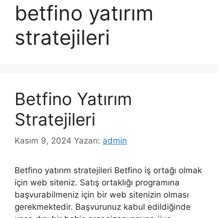
betfino yatırım
stratejileri
Betfino Yatırım
Stratejileri
Kasım 9, 2024
Yazarı:
admin
Betfino yatırım stratejileri Betfino iş ortağı olmak
için web siteniz. Satış ortaklığı programına
başvurabilmeniz için bir web sitenizin olması
gerekmektedir. Başvurunuz kabul edildiğinde